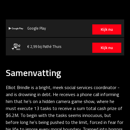
Google Play
Kijk nu
€ 2,99 bij Pathé Thuis
Kijk nu
Samenvatting
Elliot Brindle is a bright, meek social services coordinator -
and is drowning in debt. He receives a phone call informing
him that he’s on a hidden camera game show, where he
must execute 13 tasks to receive a sum total cash prize of
$6.2M. To begin with the tasks seems innocuous, but
before long he’s being pushed to the limit, forced in fear for
his life to ignore every moral boundary. Trapped into horrors