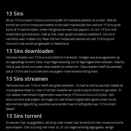
13 Sins
Wil je 13 Sins kijken? Deze is online op één of meerdere plekken te vinden. Met de
komst van online movie aanbieders is het vaak makkelijker dan ooit om 13 Sins op de
bank of in bed te kijken, onder het genot van een bak popcorn. En om 13 Sins met
ondertiteling te bekijken, hoef je niet meer op een eindeloze zoektocht. Die zit er
namelijk vaak meteen bij! Maar het kan helaas ook voorkomen dat 13 Sins op dit
moment niet wordt aangeboden in Nederland.
13 Sins downloaden
Het downloaden van 13 Sins is ontzettend makkelijk. Vroeger was je aangewezen op
virusgevoelige torrent-sites, maar tegenwoordig zijn er legio legale alternatieven. Daarbij
heb je vaak de keuze tussen downloaden en streamen. Downloaden heeft als voordeel
dat je 13 Sins ook kunt bekijken als je geen internetverbinding hebt.
13 Sins streamen
Het streamen van 13 Sins heeft ook grote voordelen. Zo hoef je niet te wachten totdat de
movie gedownload is, maar is het een kwestie van op de knop drukken en genieten. Er
zijn steeds meer streamingdiensten waarmee je 13 Sins online kunt kijken. Een
abonnement kost je geen vermogen en veel streamingdiensten geven je een leuke
kennismakingskorting, waardoor je de eerste maand zelfs gratis naar 13 Sins kijkt.
Ideaal!
13 Sins torrent
Er was een tijd, lang geleden, dat je op zoek moest naar torrents om een movie online te
downloaden. Dat is al lang niet meer zo. Er zijn tegenwoordig legio goede, veilige