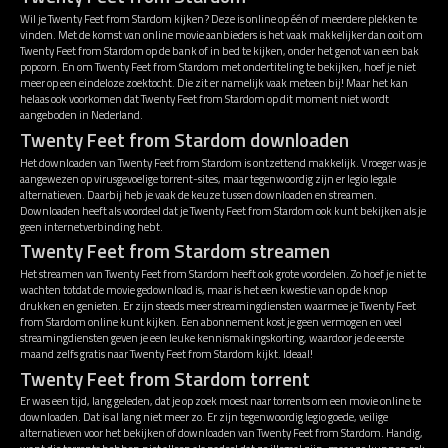
Wil je Twenty Feet from Stardom kijken? Deze is online op één of meerdere plekken te
vinden. Met de komst van online movie aanbieders is het vaak makkelijker dan ooit om
Twenty Feet from Stardom op de bank of in bed te kijken, onder het genot van een bak
popcorn. En om Twenty Feet from Stardom met ondertiteling te bekijken, hoef je niet
meer op een eindeloze zoektocht. Die zit er namelijk vaak meteen bij! Maar het kan
helaas ook voorkomen dat Twenty Feet from Stardom op dit moment niet wordt
aangeboden in Nederland.
Twenty Feet from Stardom downloaden
Het downloaden van Twenty Feet from Stardom is ontzettend makkelijk. Vroeger was je
aangewezen op virusgevoelige torrent-sites, maar tegenwoordig zijn er legio legale
alternatieven. Daarbij heb je vaak de keuze tussen downloaden en streamen.
Downloaden heeft als voordeel dat je Twenty Feet from Stardom ook kunt bekijken als je
geen internetverbinding hebt.
Twenty Feet from Stardom streamen
Het streamen van Twenty Feet from Stardom heeft ook grote voordelen. Zo hoef je niet te
wachten totdat de movie gedownload is, maar is het een kwestie van op de knop
drukken en genieten. Er zijn steeds meer streamingdiensten waarmee je Twenty Feet
from Stardom online kunt kijken. Een abonnement kost je geen vermogen en veel
streamingdiensten geven je een leuke kennismakingskorting, waardoor je de eerste
maand zelfs gratis naar Twenty Feet from Stardom kijkt. Ideaal!
Twenty Feet from Stardom torrent
Er was een tijd, lang geleden, dat je op zoek moest naar torrents om een movie online te
downloaden. Dat is al lang niet meer zo. Er zijn tegenwoordig legio goede, veilige
alternatieven voor het bekijken of downloaden van Twenty Feet from Stardom. Handig,