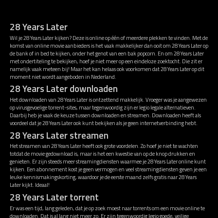
28 Years Later
Wil je 28 Years Later kijken? Deze is online op één of meerdere plekken te vinden. Met de
komst van online movie aanbieders is het vaak makkelijker dan ooit om 28 Years Later op
de bank of in bed te kijken, onder het genot van een bak popcorn. En om 28 Years Later
met ondertiteling te bekijken, hoef je niet meer op een eindeloze zoektocht. Die zit er
namelijk vaak meteen bij! Maar het kan helaas ook voorkomen dat 28 Years Later op dit
moment niet wordt aangeboden in Nederland.
28 Years Later downloaden
Het downloaden van 28 Years Later is ontzettend makkelijk. Vroeger was je aangewezen
op virusgevoelige torrent-sites, maar tegenwoordig zijn er legio legale alternatieven.
Daarbij heb je vaak de keuze tussen downloaden en streamen. Downloaden heeft als
voordeel dat je 28 Years Later ook kunt bekijken als je geen internetverbinding hebt.
28 Years Later streamen
Het streamen van 28 Years Later heeft ook grote voordelen. Zo hoef je niet te wachten
totdat de movie gedownload is, maar is het een kwestie van op de knop drukken en
genieten. Er zijn steeds meer streamingdiensten waarmee je 28 Years Later online kunt
kijken. Een abonnement kost je geen vermogen en veel streamingdiensten geven je een
leuke kennismakingskorting, waardoor je de eerste maand zelfs gratis naar 28 Years
Later kijkt. Ideaal!
28 Years Later torrent
Er was een tijd, lang geleden, dat je op zoek moest naar torrents om een movie online te
downloaden. Dat is al lang niet meer zo. Er zijn tegenwoordig legio goede, veilige