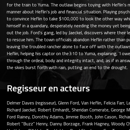
for the train to Yuma. The outlaw begins toying with Heflin's mi
manner about Heflin's job and financial situation. Playing psyc
to convince Heflin to take $100,000 to look the other way whil
himself in a quandary, desperately needing the money yet bein
out the job. Ford's gang, led by Jaeckel, discovers where their 
to rescue him. The town officials abandon Heflin rather than p
leaving the troubled rancher alone to face off with the outlaw
Heflin, helping his captor on the3:10 to Yuma, explaining, 'I ow
through the ordeal, body and integrity intact, and, as if in answ
the skies burst forth with rain, putting an end to the drought.
Regisseur en acteurs
Delmer Daves (regisseur), Glenn Ford, Van Heflin, Felicia Farr, 
Richard Jaeckel, Robert Emhardt, Sheridan Comerate, George Mit
Ford Rainey, Dorothy Adams, Jimmie Booth, John Cason, Richa
Robert "Buzz" Henry, Danny Borzage, Frank Hagney, Woody Cham