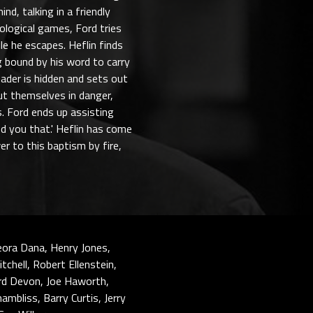
nd, talking in a friendly
hological games, Ford tries
e he escapes. Heflin finds
g bound by his word to carry
leader is hidden and sets out
ut themselves in danger,
s. Ford ends up assisting
ed you that.' Heflin has come
er to this baptism by fire,
Leora Dana, Henry Jones,
chell, Robert Ellenstein,
rd Devon, Joe Haworth,
bliss, Barry Curtis, Jerry