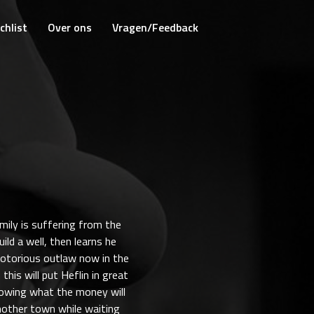
chlist
Over ons
Vragen/Feedback
mily is suffering from the
ld a well, then learns he
notorious outlaw now in the
his will put Heflin in great
nowing what the money will
another town while waiting