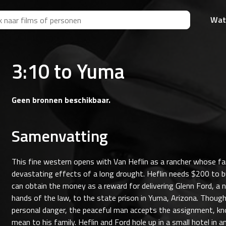
Wat
3:10 to Yuma
Geen bronnen beschikbaar.
Samenvatting
This fine western opens with Van Heflin as a rancher whose fa
devastating effects of a long drought. Heflin needs $200 to bui
can obtain the money as a reward for delivering Glenn Ford, a 
hands of the law, to the state prison in Yuma, Arizona. Though t
personal danger, the peaceful man accepts the assignment, k
mean to his family. Heflin and Ford hole up in a small hotel in 