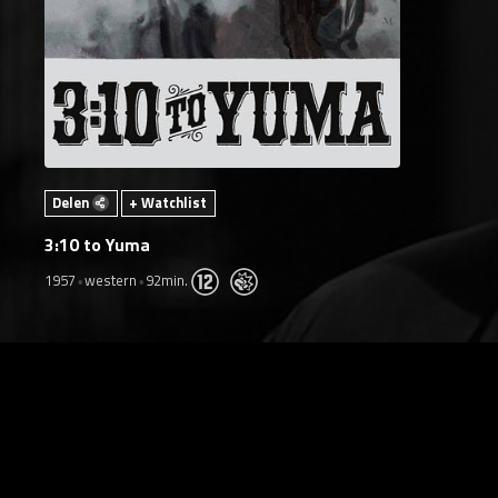
Delen
+ Watchlist
3:10 to Yuma
1957
western
92min.