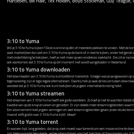
Hartleben, Bill Hale, Tex Holden, Boyd Stockman, Guy Teague,
3:10 to Yuma
Wil je 3:10 to Yuma kijken? Deze is online op één of meerdere plekken te vinden. Met de ko
vaak makkelijker dan ooit om 3:10 to Yuma op de bank of in bed te kijken, onder het genot
met ondertiteling te bekijken, hoef je niet meer op een eindeloze zoektocht. Die zit er nam
ook voorkomen dat 3:10 to Yuma op dit moment niet wordt aangeboden in Nederland.
3:10 to Yuma downloaden
Het downloaden van 3:10 to Yuma is ontzettend makkelijk. Vroeger was je aangewezen op vi
tegenwoordig zijn er legio legale alternatieven. Daarbij heb je vaak de keuze tussen downl
voordeel dat je 3:10 to Yuma ook kunt bekijken als je geen internetverbinding hebt.
3:10 to Yuma streamen
Het streamen van 3:10 to Yuma heeft ook grote voordelen. Zo hoef je niet te wachten totdat 
kwestie van op de knop drukken en genieten. Er zijn steeds meer streamingdiensten waarm
Een abonnement kost je geen vermogen en veel streamingdiensten geven je een leuke kenni
maand zelfs gratis naar 3:10 to Yuma kijkt. Ideaal!
3:10 to Yuma torrent
Er was een tijd, lang geleden, dat je op zoek moest naar torrents om een movie online te down
zijn tegenwoordig legio goede, veilige alternatieven voor het bekijken of downloaden van 3: