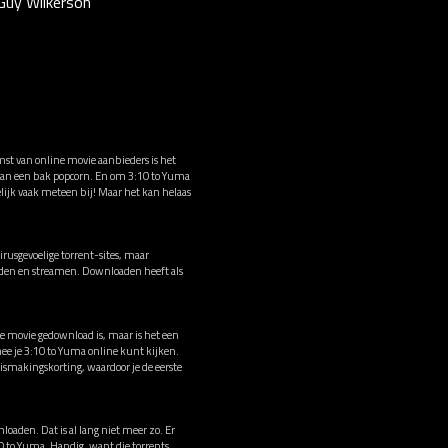
 Guy Wilkerson
mst van online movie aanbieders is het
 van een bak popcorn. En om 3:10 to Yuma
elijk vaak meteen bij! Maar het kan helaas
rusgevoelige torrent-sites, maar
oaden en streamen. Downloaden heeft als
de movie gedownload is, maar is het een
ee je 3:10 to Yuma online kunt kijken.
smakingskorting, waardoor je de eerste
loaden. Dat is al lang niet meer zo. Er
10 to Yuma. Handig, want die torrents