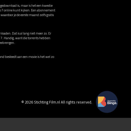
e gedownload is, maar is het een kwestie
to 7 online kunt kijken. Een abonnement
waardoor je de eerste maand zelfs gratis
loaden. Dat is al lang niet meer zo. Er
to 7. Handig, want die torrents hebben
meebrengen.
avond besteedt aan een movie is het wel zo
© 2026 Stichting Film.nl All rights reserved.