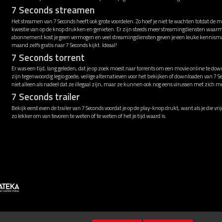
7 Seconds streamen
Het streamen van 7 Seconds heeft ook grote voordelen. Zo hoef je niet te wachten totdat de m
kwestie van op de knop drukken en genieten. Er zijn steeds meer streamingdiensten waarme
abonnement kost je geen vermogen en veel streamingdiensten geven je een leuke kennismak
maand zelfs gratis naar 7 Seconds kijkt. Ideaal!
7 Seconds torrent
Er was een tijd, lang geleden, dat je op zoek moest naar torrents om een movie online te down
zijn tegenwoordig legio goede, veilige alternatieven voor het bekijken of downloaden van 7 
niet alleen als nadeel dat ze illegaal zijn, maar ze kunnen ook nog eens virussen met zich 
7 Seconds trailer
Bekijk eerst even de trailer van 7 Seconds voordat je op de play-knop drukt, want als je die vr
zo lekker om van tevoren te weten of te weten of het je tijd waard is.