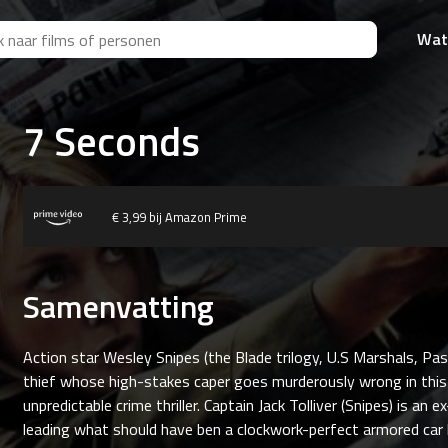
Wat
7 Seconds
€ 3,99 bij Amazon Prime
Samenvatting
Action star Wesley Snipes (the Blade trilogy, U.S Marshals, Pas
thief whose high-stakes caper goes murderously wrong in this ex
unpredictable crime thriller. Captain Jack Tolliver (Snipes) is a
leading what should have ben a clockwork-perfect armored car 