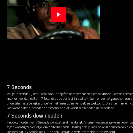
7 Seconds
Wil je 7 Seconds kijken? Deze is online op één of meerdere plekken te vinden. Met de komst 
makkelijker dan ooit om 7 Seconds op de bank of in bed te kijken, onder het genot van een
ondertiteling te bekijken, hoef je niet meer op een eindeloze zoektocht. Die zit er namelijk
voorkomen dat 7 Seconds op dit moment niet wordt aangeboden in Nederland.
7 Seconds downloaden
Het downloaden van 7 Seconds is ontzettend makkelijk. Vroeger was je aangewezen op virusg
tegenwoordig zijn er legio legale alternatieven. Daarbij heb je vaak de keuze tussen downl
voordeel dat je 7 Seconds ook kunt bekijken als je geen internetverbinding hebt.