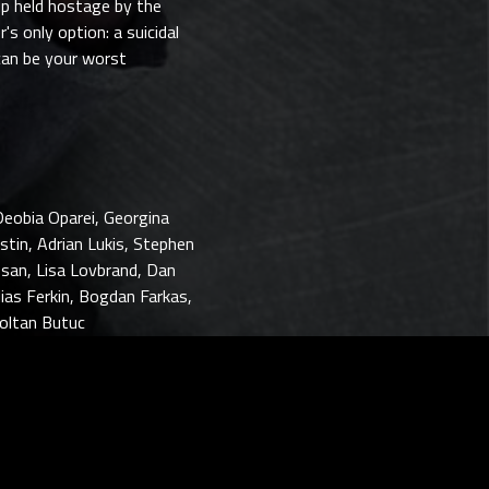
up held hostage by the
's only option: a suicidal
can be your worst
Deobia Oparei, Georgina
stin, Adrian Lukis, Stephen
san, Lisa Lovbrand, Dan
ias Ferkin, Bogdan Farkas,
Zoltan Butuc