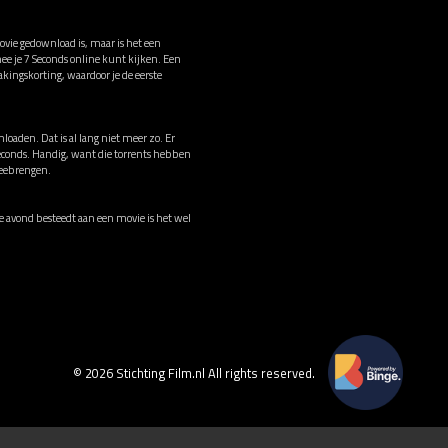
ovie gedownload is, maar is het een
e je 7 Seconds online kunt kijken. Een
ingskorting, waardoor je de eerste
loaden. Dat is al lang niet meer zo. Er
Seconds. Handig, want die torrents hebben
meebrengen.
ije avond besteedt aan een movie is het wel
© 2026 Stichting Film.nl All rights reserved.