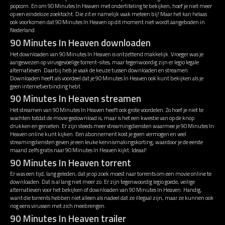
popcorn. En om 90 Minutes In Heaven met ondertiteling te bekijken, hoef je niet meer
op een eindeloze zoektocht. Die zit er namelijk vaak meteen bij! Maar het kan helaas
ook voorkomen dat 90 Minutes In Heaven op dit moment niet wordt aangeboden in
Nederland.
90 Minutes In Heaven downloaden
Het downloaden van 90 Minutes In Heaven is ontzettend makkelijk. Vroeger was je
aangewezen op virusgevoelige torrent-sites, maar tegenwoordig zijn er legio legale
alternatieven. Daarbij heb je vaak de keuze tussen downloaden en streamen.
Downloaden heeft als voordeel dat je 90 Minutes In Heaven ook kunt bekijken als je
geen internetverbinding hebt.
90 Minutes In Heaven streamen
Het streamen van 90 Minutes In Heaven heeft ook grote voordelen. Zo hoef je niet te
wachten totdat de movie gedownload is, maar is het een kwestie van op de knop
drukken en genieten. Er zijn steeds meer streamingdiensten waarmee je 90 Minutes In
Heaven online kunt kijken. Een abonnement kost je geen vermogen en veel
streamingdiensten geven je een leuke kennismakingskorting, waardoor je de eerste
maand zelfs gratis naar 90 Minutes In Heaven kijkt. Ideaal!
90 Minutes In Heaven torrent
Er was een tijd, lang geleden, dat je op zoek moest naar torrents om een movie online te
downloaden. Dat is al lang niet meer zo. Er zijn tegenwoordig legio goede, veilige
alternatieven voor het bekijken of downloaden van 90 Minutes In Heaven. Handig,
want die torrents hebben niet alleen als nadeel dat ze illegaal zijn, maar ze kunnen ook
nog eens virussen met zich meebrengen.
90 Minutes In Heaven trailer