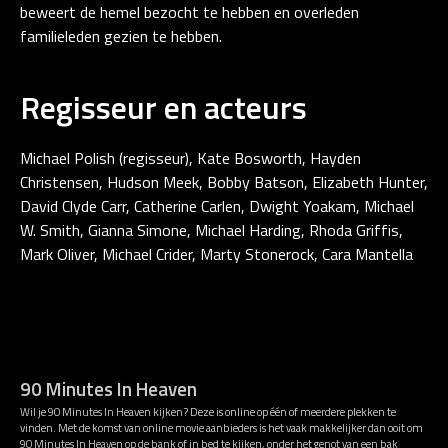
beweert de hemel bezocht te hebben en overleden
familieleden gezien te hebben.
Regisseur en acteurs
Michael Polish (regisseur), Kate Bosworth, Hayden
Christensen, Hudson Meek, Bobby Batson, Elizabeth Hunter,
David Clyde Carr, Catherine Carlen, Dwight Yoakam, Michael
W. Smith, Gianna Simone, Michael Harding, Rhoda Griffis,
Mark Oliver, Michael Crider, Marty Stonerock, Cara Mantella
90 Minutes In Heaven
Wil je 90 Minutes In Heaven kijken? Deze is online op één of meerdere plekken te
vinden. Met de komst van online movie aanbieders is het vaak makkelijker dan ooit om
90 Minutes In Heaven op de bank of in bed te kijken, onder het genot van een bak