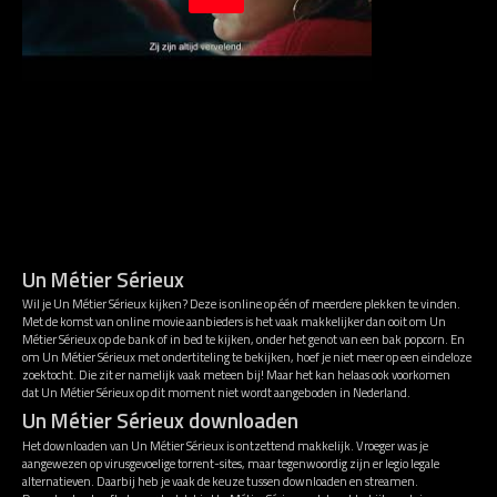
Un Métier Sérieux
Wil je Un Métier Sérieux kijken? Deze is online op één of meerdere plekken te vinden.
Met de komst van online movie aanbieders is het vaak makkelijker dan ooit om Un
Métier Sérieux op de bank of in bed te kijken, onder het genot van een bak popcorn. En
om Un Métier Sérieux met ondertiteling te bekijken, hoef je niet meer op een eindeloze
zoektocht. Die zit er namelijk vaak meteen bij! Maar het kan helaas ook voorkomen
dat Un Métier Sérieux op dit moment niet wordt aangeboden in Nederland.
Un Métier Sérieux downloaden
Het downloaden van Un Métier Sérieux is ontzettend makkelijk. Vroeger was je
aangewezen op virusgevoelige torrent-sites, maar tegenwoordig zijn er legio legale
alternatieven. Daarbij heb je vaak de keuze tussen downloaden en streamen.