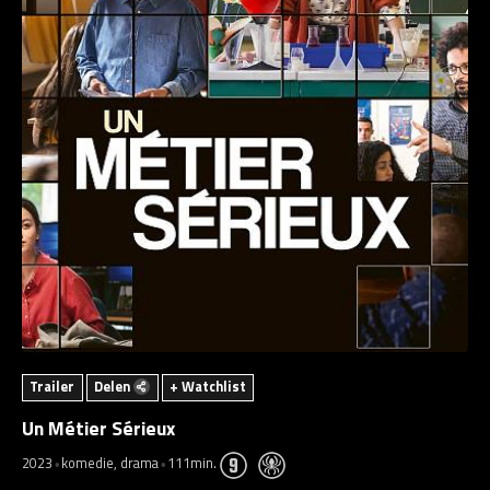
Trailer
Delen
+ Watchlist
Un Métier Sérieux
2023
komedie, drama
111min.