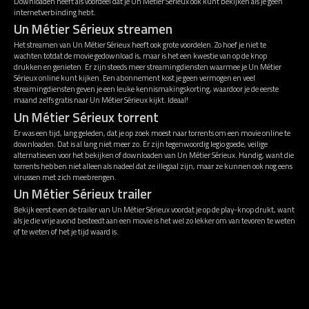
Downloaden heeft als voordeel dat je Un Métier Sérieux ook kunt bekijken als je geen
internetverbinding hebt.
Un Métier Sérieux streamen
Het streamen van Un Métier Sérieux heeft ook grote voordelen. Zo hoef je niet te
wachten totdat de movie gedownload is, maar is het een kwestie van op de knop
drukken en genieten. Er zijn steeds meer streamingdiensten waarmee je Un Métier
Sérieux online kunt kijken. Een abonnement kost je geen vermogen en veel
streamingdiensten geven je een leuke kennismakingskorting, waardoor je de eerste
maand zelfs gratis naar Un Métier Sérieux kijkt. Ideaal!
Un Métier Sérieux torrent
Er was een tijd, lang geleden, dat je op zoek moest naar torrents om een movie online te
downloaden. Dat is al lang niet meer zo. Er zijn tegenwoordig legio goede, veilige
alternatieven voor het bekijken of downloaden van Un Métier Sérieux. Handig, want die
torrents hebben niet alleen als nadeel dat ze illegaal zijn, maar ze kunnen ook nog eens
virussen met zich meebrengen.
Un Métier Sérieux trailer
Bekijk eerst even de trailer van Un Métier Sérieux voordat je op de play-knop drukt, want
als je die vrije avond besteedt aan een movie is het wel zo lekker om van tevoren te weten
of te weten of het je tijd waard is.