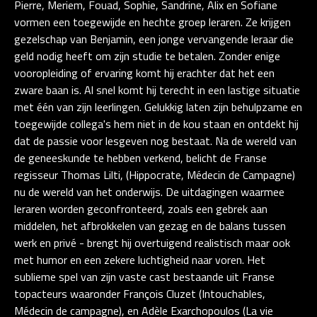
Pierre, Meriem, Fouad, Sophie, Sandrine, Alix en Sofiane
vormen een toegewijde en hechte groep leraren. Ze krijgen
gezelschap van Benjamin, een jonge vervangende leraar die
geld nodig heeft om zijn studie te betalen. Zonder enige
vooropleiding of ervaring komt hij erachter dat het een
zware baan is. Al snel komt hij terecht in een lastige situatie
met één van zijn leerlingen. Gelukkig laten zijn behulpzame en
toegewijde collega's hem niet in de kou staan en ontdekt hij
dat de passie voor lesgeven nog bestaat. Na de wereld van
de geneeskunde te hebben verkend, belicht de Franse
regisseur Thomas Lilti, (Hippocrate, Médecin de Campagne)
nu de wereld van het onderwijs. De uitdagingen waarmee
leraren worden geconfronteerd, zoals een gebrek aan
middelen, het afbrokkelen van gezag en de balans tussen
werk en privé - brengt hij overtuigend realistisch maar ook
met humor en een zekere luchtigheid naar voren. Het
sublieme spel van zijn vaste cast bestaande uit Franse
topacteurs waaronder François Cluzet (Intouchables,
Médecin de campagne), en Adèle Exarchopoulos (La vie