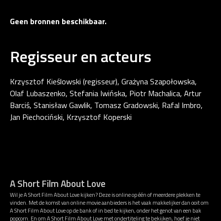
Geen bronnen beschikbaar.
Regisseur en acteurs
Krzysztof Kieślowski (regisseur), Grażyna Szapołowska,
Olaf Lubaszenko, Stefania Iwińska, Piotr Machalica, Artur
Barciś, Stanisław Gawlik, Tomasz Gradowski, Rafal Imbro,
Jan Piechociński, Krzysztof Koperski
A Short Film About Love
Wil je A Short Film About Love kijken? Deze is online op één of meerdere plekken te
vinden. Met de komst van online movie aanbieders is het vaak makkelijker dan ooit om
A Short Film About Love op de bank of in bed te kijken, onder het genot van een bak
popcorn. En om A Short Film About Love met ondertiteling te bekijken, hoef je niet