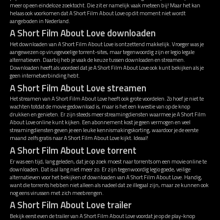
meer op een eindeloze zoektocht. Die zit er namelijk vaak meteen bij! Maar het kan
helaas ook voorkomen dat A Short Film About Love op dit moment niet wordt
aangeboden in Nederland.
A Short Film About Love downloaden
Het downloaden van A Short Film About Love is ontzettend makkelijk. Vroeger was je
aangewezen op virusgevoelige torrent-sites, maar tegenwoordig zijn er legio legale
alternatieven. Daarbij heb je vaak de keuze tussen downloaden en streamen.
Downloaden heeft als voordeel dat je A Short Film About Love ook kunt bekijken als je
geen internetverbinding hebt.
A Short Film About Love streamen
Het streamen van A Short Film About Love heeft ook grote voordelen. Zo hoef je niet te
wachten totdat de movie gedownload is, maar is het een kwestie van op de knop
drukken en genieten. Er zijn steeds meer streamingdiensten waarmee je A Short Film
About Love online kunt kijken. Een abonnement kost je geen vermogen en veel
streamingdiensten geven je een leuke kennismakingskorting, waardoor je de eerste
maand zelfs gratis naar A Short Film About Love kijkt. Ideaal!
A Short Film About Love torrent
Er was een tijd, lang geleden, dat je op zoek moest naar torrents om een movie online te
downloaden. Dat is al lang niet meer zo. Er zijn tegenwoordig legio goede, veilige
alternatieven voor het bekijken of downloaden van A Short Film About Love. Handig,
want die torrents hebben niet alleen als nadeel dat ze illegaal zijn, maar ze kunnen ook
nog eens virussen met zich meebrengen.
A Short Film About Love trailer
Bekijk eerst even de trailer van A Short Film About Love voordat je op de play-knop