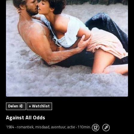
Delen
+ Watchlist
Against All Odds
1984
romantiek, misdaad, avontuur, actie
110min.