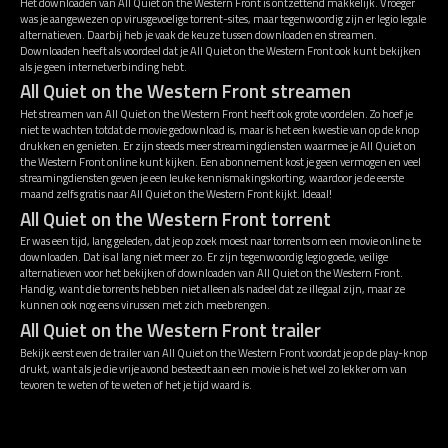
Het downloaden van All Quiet on the Western Front is ontzettend makkelijk. Vroeger
was je aangewezen op virusgevoelige torrent-sites, maar tegenwoordig zijn er legio legale
alternatieven. Daarbij heb je vaak de keuze tussen downloaden en streamen.
Downloaden heeft als voordeel dat je All Quiet on the Western Front ook kunt bekijken
als je geen internetverbinding hebt.
All Quiet on the Western Front streamen
Het streamen van All Quiet on the Western Front heeft ook grote voordelen. Zo hoef je
niet te wachten totdat de movie gedownload is, maar is het een kwestie van op de knop
drukken en genieten. Er zijn steeds meer streamingdiensten waarmee je All Quiet on
the Western Front online kunt kijken. Een abonnement kost je geen vermogen en veel
streamingdiensten geven je een leuke kennismakingskorting, waardoor je de eerste
maand zelfs gratis naar All Quiet on the Western Front kijkt. Ideaal!
All Quiet on the Western Front torrent
Er was een tijd, lang geleden, dat je op zoek moest naar torrents om een movie online te
downloaden. Dat is al lang niet meer zo. Er zijn tegenwoordig legio goede, veilige
alternatieven voor het bekijken of downloaden van All Quiet on the Western Front.
Handig, want die torrents hebben niet alleen als nadeel dat ze illegaal zijn, maar ze
kunnen ook nog eens virussen met zich meebrengen.
All Quiet on the Western Front trailer
Bekijk eerst even de trailer van All Quiet on the Western Front voordat je op de play-knop
drukt, want als je die vrije avond besteedt aan een movie is het wel zo lekker om van
tevoren te weten of te weten of het je tijd waard is.