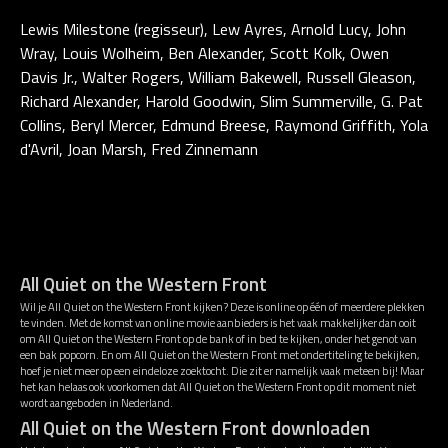
Lewis Milestone (regisseur), Lew Ayres, Arnold Lucy, John
Wray, Louis Wolheim, Ben Alexander, Scott Kolk, Owen
Davis Jr., Walter Rogers, William Bakewell, Russell Gleason,
Richard Alexander, Harold Goodwin, Slim Summerville, G. Pat
Collins, Beryl Mercer, Edmund Breese, Raymond Griffith, Yola
d'Avril, Joan Marsh, Fred Zinnemann
All Quiet on the Western Front
Wil je All Quiet on the Western Front kijken? Deze is online op één of meerdere plekken
te vinden. Met de komst van online movie aanbieders is het vaak makkelijker dan ooit
om All Quiet on the Western Front op de bank of in bed te kijken, onder het genot van
een bak popcorn. En om All Quiet on the Western Front met ondertiteling te bekijken,
hoef je niet meer op een eindeloze zoektocht. Die zit er namelijk vaak meteen bij! Maar
het kan helaas ook voorkomen dat All Quiet on the Western Front op dit moment niet
wordt aangeboden in Nederland.
All Quiet on the Western Front downloaden