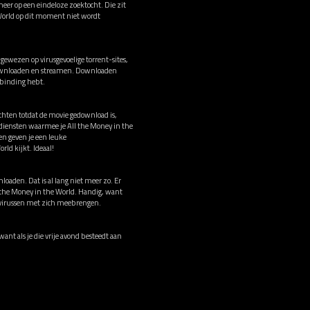
meer op een eindeloze zoektocht. Die zit
 World op dit moment niet wordt
gewezen op virusgevoelige torrent-sites,
n downloaden en streamen. Downloaden
erbinding hebt.
achten totdat de movie gedownload is,
gdiensten waarmee je All the Money in the
n geven je een leuke
ld kijkt. Ideaal!
loaden. Dat is al lang niet meer zo. Er
l the Money in the World. Handig, want
ns virussen met zich meebrengen.
want als je die vrije avond besteedt aan