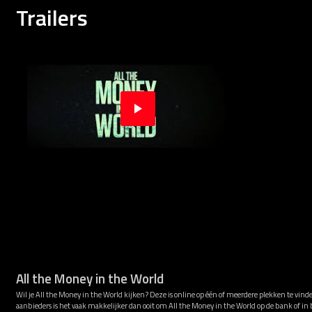
Trailers
All the Money in the World
Wil je All the Money in the World kijken? Deze is online op één of meerdere plekken te vin
aanbieders is het vaak makkelijker dan ooit om All the Money in the World op de bank of in 