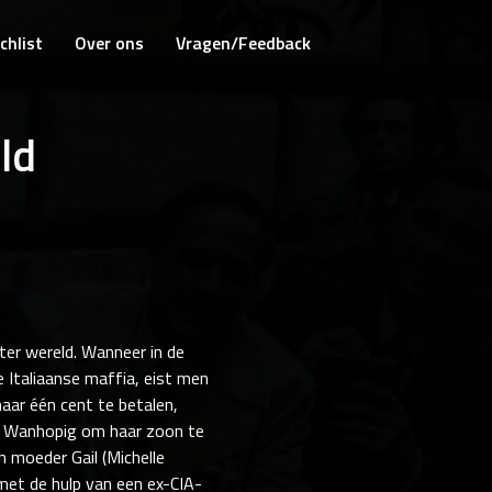
chlist
Over ons
Vragen/Feedback
ld
ter wereld. Wanneer in de
 Italiaanse maffia, eist men
maar één cent te betalen,
. Wanhopig om haar zoon te
jn moeder Gail (Michelle
met de hulp van een ex-CIA-