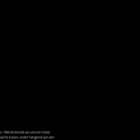
den. Met de komst van online movie
bed te kijken, onder het genot van een