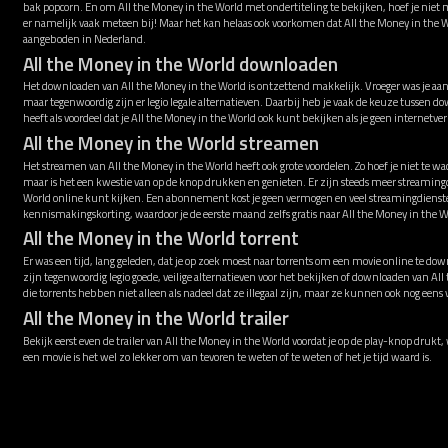
bak popcorn. En om All the Money in the World met ondertiteling te bekijken, hoef je niet 
er namelijk vaak meteen bij! Maar het kan helaas ook voorkomen dat All the Money in the
aangeboden in Nederland.
All the Money in the World downloaden
Het downloaden van All the Money in the World is ontzettend makkelijk. Vroeger was je aan
maar tegenwoordig zijn er legio legale alternatieven. Daarbij heb je vaak de keuze tusse
heeft als voordeel dat je All the Money in the World ook kunt bekijken als je geen internetv
All the Money in the World streamen
Het streamen van All the Money in the World heeft ook grote voordelen. Zo hoef je niet te w
maar is het een kwestie van op de knop drukken en genieten. Er zijn steeds meer streamin
World online kunt kijken. Een abonnement kost je geen vermogen en veel streamingdienste
kennismakingskorting, waardoor je de eerste maand zelfs gratis naar All the Money in the Wor
All the Money in the World torrent
Er was een tijd, lang geleden, dat je op zoek moest naar torrents om een movie online te down
zijn tegenwoordig legio goede, veilige alternatieven voor het bekijken of downloaden van Al
die torrents hebben niet alleen als nadeel dat ze illegaal zijn, maar ze kunnen ook nog ee
All the Money in the World trailer
Bekijk eerst even de trailer van All the Money in the World voordat je op de play-knop drukt, 
een movie is het wel zo lekker om van tevoren te weten of te weten of het je tijd waard is.