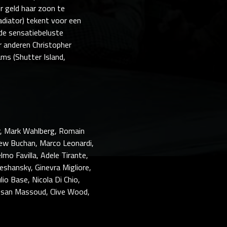
er geld haar zoon te
ladiator) tekent voor een
 de sensatiebeluste
r anderen Christopher
ams (Shutter Island,
er, Mark Wahlberg, Romain
rew Buchan, Marco Leonardi,
lmo Favilla, Adele Tirante,
eshansky, Ginevra Migliore,
lio Base, Nicola Di Chio,
ssan Massoud, Clive Wood,