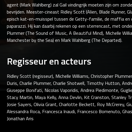
agent (Mark Wahlberg) zal Gail vindingrijk moeten zijn om zond
bevrijden. Meester-cineast Ridley Scott (Alien, Blade Runner, G
episch kat-en-muisspel tussen de Getty-familie, de maffia en
paparazzi. Hij kan daarbij rekenen op een sterrencast, met onde
Plummer (The Sound of Music, A Beautiful Mind), Michelle Willi
Manchester by the Sea) en Mark Wahlberg (The Departed).
Regisseur en acteurs
Ridley Scott (regisseur), Michelle Williams, Christopher Plumm
Duris, Charlie Plummer, Charlie Shotwell, Timothy Hutton, And
Giuseppe Bonifati, Nicolas Vaporidis, Andrea Piedimonte, Guglie
Stacy Martin, Maya Kelly, Anna Devlin, Kit Cranston, Stanley Tr
Josie Sayers, Olivia Grant, Charlotte Beckett, Roy McCrerey, Giu
Alessandra Roca, Francesca Inaudi, Francesco Bomenuto, Gha
Jonathan Aris