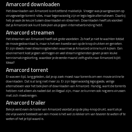
Amarcord downloaden
Het downloaden van Amarcord is ontzettend makkelijk. Vroeger was je aangewezen op
virusgevoelige torrent-sites, maar tegenwoordig zijn er legio legale alternatieven. Daarbij
heb je vaak de keuze tussen downloaden en streamen. Downloaden heeft als voordeel
dat je Amarcord ook kunt bekijken als je geen internetverbinding hebt.
Amarcord streamen
Het streamen van Amarcord heeft ook grote voordelen. Zo hoef je niet te wachten totdat
de movie gedownload is, maar is het een kwestie van op de knop drukken en genieten.
Er zijn steeds meer streamingdiensten waarmee je Amarcord online kunt kijken. Een
abonnement kost je geen vermogen en veel streamingdiensten geven je een leuke
kennismakingskorting, waardoor je de eerste maand zelfs gratis naar Amarcord kijkt.
Ideaal!
Amarcord torrent
Er was een tijd, lang geleden, dat je op zoek moest naar torrents om een movie online te
downloaden. Dat is al lang niet meer zo. Er zijn tegenwoordig legio goede, veilige
alternatieven voor het bekijken of downloaden van Amarcord. Handig, want die torrents
hebben niet alleen als nadeel dat ze illegaal zijn, maar ze kunnen ook nog eens virussen
met zich meebrengen.
Amarcord trailer
Bekijk eerst even de trailer van Amarcord voordat je op de play-knop drukt, want als je
die vrije avond besteedt aan een movie is het wel zo lekker om van tevoren te weten of te
weten of het je tijd waard is.