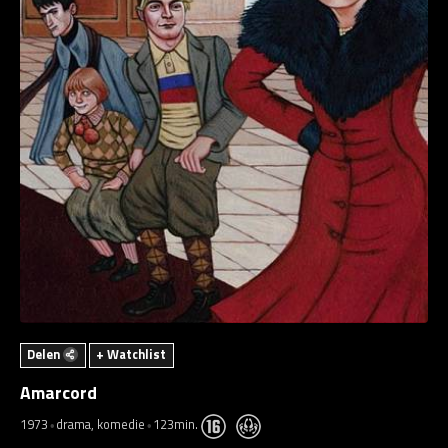
Delen
+ Watchlist
Amarcord
1973
drama, komedie
123min.