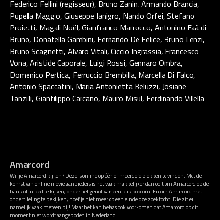
Federico Fellini (regisseur), Bruno Zanin, Armando Brancia,
Pupella Maggio, Giuseppe Ianigro, Nando Orfei, Stefano
Proietti, Magali Noël, Gianfranco Marrocco, Antonino Faà di
Bruno, Donatella Gambini, Fernando De Felice, Bruno Lenzi,
Bruno Scagnetti, Alvaro Vitali, Ciccio Ingrassia, Francesco
Vona, Aristide Caporale, Luigi Rossi, Gennaro Ombra,
Domenico Pertica, Ferruccio Brembilla, Marcella Di Falco,
Antonio Spaccatini, Maria Antonietta Beluzzi, Josiane
Tanzilli, Gianfilippo Carcano, Mauro Misul, Ferdinando Villella
Amarcord
Wil je Amarcord kijken? Deze is online op één of meerdere plekken te vinden. Met de
komst van online movie aanbieders is het vaak makkelijker dan ooit om Amarcord op de
bank of in bed te kijken, onder het genot van een bak popcorn. En om Amarcord met
ondertiteling te bekijken, hoef je niet meer op een eindeloze zoektocht. Die zit er
namelijk vaak meteen bij! Maar het kan helaas ook voorkomen dat Amarcord op dit
moment niet wordt aangeboden in Nederland.