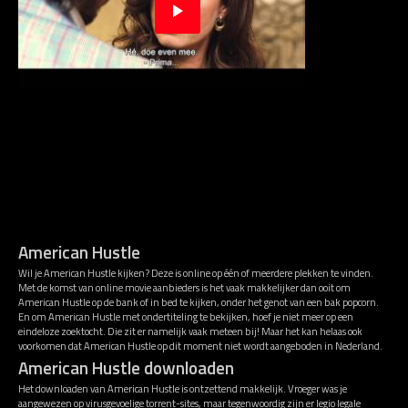
American Hustle
Wil je American Hustle kijken? Deze is online op één of meerdere plekken te vinden.
Met de komst van online movie aanbieders is het vaak makkelijker dan ooit om
American Hustle op de bank of in bed te kijken, onder het genot van een bak popcorn.
En om American Hustle met ondertiteling te bekijken, hoef je niet meer op een
eindeloze zoektocht. Die zit er namelijk vaak meteen bij! Maar het kan helaas ook
voorkomen dat American Hustle op dit moment niet wordt aangeboden in Nederland.
American Hustle downloaden
Het downloaden van American Hustle is ontzettend makkelijk. Vroeger was je
aangewezen op virusgevoelige torrent-sites, maar tegenwoordig zijn er legio legale