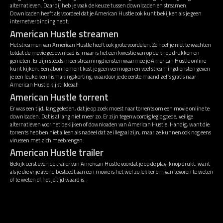
alternatieven. Daarbij heb je vaak de keuze tussen downloaden en streamen.
Downloaden heeft als voordeel dat je American Hustle ook kunt bekijken als je geen
internetverbinding hebt.
American Hustle streamen
Het streamen van American Hustle heeft ook grote voordelen. Zo hoef je niet te wachten
totdat de movie gedownload is, maar is het een kwestie van op de knop drukken en
genieten. Er zijn steeds meer streamingdiensten waarmee je American Hustle online
kunt kijken. Een abonnement kost je geen vermogen en veel streamingdiensten geven
je een leuke kennismakingskorting, waardoor je de eerste maand zelfs gratis naar
American Hustle kijkt. Ideaal!
American Hustle torrent
Er was een tijd, lang geleden, dat je op zoek moest naar torrents om een movie online te
downloaden. Dat is al lang niet meer zo. Er zijn tegenwoordig legio goede, veilige
alternatieven voor het bekijken of downloaden van American Hustle. Handig, want die
torrents hebben niet alleen als nadeel dat ze illegaal zijn, maar ze kunnen ook nog eens
virussen met zich meebrengen.
American Hustle trailer
Bekijk eerst even de trailer van American Hustle voordat je op de play-knop drukt, want
als je die vrije avond besteedt aan een movie is het wel zo lekker om van tevoren te weten
of te weten of het je tijd waard is.