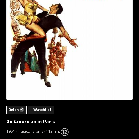
Delen
+ Watchlist
An American in Paris
1951
musical, drama
113min.