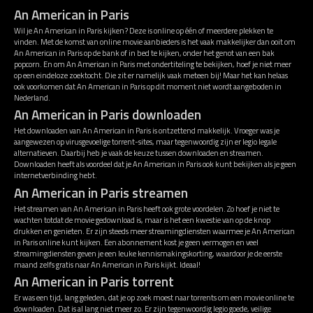
An American in Paris
Wil je An American in Paris kijken? Deze is online op één of meerdere plekken te
vinden. Met de komst van online movie aanbieders is het vaak makkelijker dan ooit om
An American in Paris op de bank of in bed te kijken, onder het genot van een bak
popcorn. En om An American in Paris met ondertiteling te bekijken, hoef je niet meer
op een eindeloze zoektocht. Die zit er namelijk vaak meteen bij! Maar het kan helaas
ook voorkomen dat An American in Paris op dit moment niet wordt aangeboden in
Nederland.
An American in Paris downloaden
Het downloaden van An American in Paris is ontzettend makkelijk. Vroeger was je
aangewezen op virusgevoelige torrent-sites, maar tegenwoordig zijn er legio legale
alternatieven. Daarbij heb je vaak de keuze tussen downloaden en streamen.
Downloaden heeft als voordeel dat je An American in Paris ook kunt bekijken als je geen
internetverbinding hebt.
An American in Paris streamen
Het streamen van An American in Paris heeft ook grote voordelen. Zo hoef je niet te
wachten totdat de movie gedownload is, maar is het een kwestie van op de knop
drukken en genieten. Er zijn steeds meer streamingdiensten waarmee je An American
in Paris online kunt kijken. Een abonnement kost je geen vermogen en veel
streamingdiensten geven je een leuke kennismakingskorting, waardoor je de eerste
maand zelfs gratis naar An American in Paris kijkt. Ideaal!
An American in Paris torrent
Er was een tijd, lang geleden, dat je op zoek moest naar torrents om een movie online te
downloaden. Dat is al lang niet meer zo. Er zijn tegenwoordig legio goede, veilige