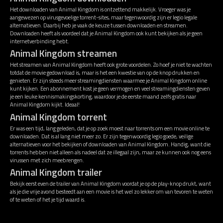
Het downloaden van Animal Kingdom is ontzettend makkelijk. Vroeger was je
aangewezen op virusgevoelige torrent-sites, maar tegenwoordig zijn er legio legale
alternatieven. Daarbij heb je vaak de keuze tussen downloaden en streamen.
Downloaden heeft als voordeel dat je Animal Kingdom ook kunt bekijken als je geen
internetverbinding hebt.
Animal Kingdom streamen
Het streamen van Animal Kingdom heeft ook grote voordelen. Zo hoef je niet te wachten
totdat de movie gedownload is, maar is het een kwestie van op de knop drukken en
genieten. Er zijn steeds meer streamingdiensten waarmee je Animal Kingdom online
kunt kijken. Een abonnement kost je geen vermogen en veel streamingdiensten geven
je een leuke kennismakingskorting, waardoor je de eerste maand zelfs gratis naar
Animal Kingdom kijkt. Ideaal!
Animal Kingdom torrent
Er was een tijd, lang geleden, dat je op zoek moest naar torrents om een movie online te
downloaden. Dat is al lang niet meer zo. Er zijn tegenwoordig legio goede, veilige
alternatieven voor het bekijken of downloaden van Animal Kingdom. Handig, want die
torrents hebben niet alleen als nadeel dat ze illegaal zijn, maar ze kunnen ook nog eens
virussen met zich meebrengen.
Animal Kingdom trailer
Bekijk eerst even de trailer van Animal Kingdom voordat je op de play-knop drukt, want
als je die vrije avond besteedt aan een movie is het wel zo lekker om van tevoren te weten
of te weten of het je tijd waard is.