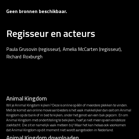
Geen bronnen beschikbaar.
Regisseur en acteurs
Paula Grusovin (regisseur), Amelia McCarten (regisseur),
Richard Roxburgh
Animal Kingdom
Wil je Animal Kingdom kijken? Deze is online op één of meerdere plekken te vinden.
Met de komst van online movie aanbieders is het vaak makkelijker dan ooit om Animal
Kingdom op de bank of in bed te kijken, onder het genot van een bak popcorn. En om
Animal Kingdom met ondertiteling te bekijken, hoef je niet meer op een eindeloze
zoektocht. Die zit er namelijk vaak meteen bij! Maar het kan helaas ook voorkomen
dat Animal Kingdom op dit moment niet wordt aangeboden in Nederland.
Animal Kingdom downloaden