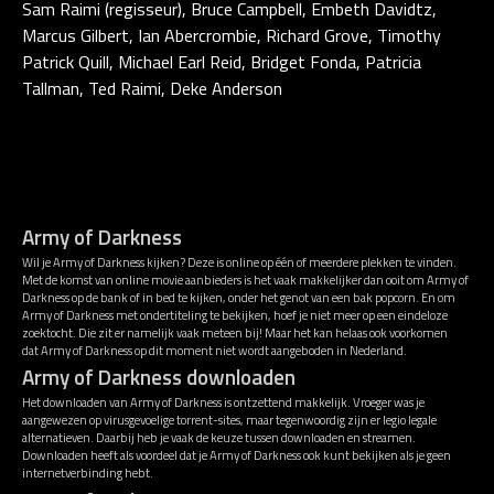
Sam Raimi (regisseur), Bruce Campbell, Embeth Davidtz,
Marcus Gilbert, Ian Abercrombie, Richard Grove, Timothy
Patrick Quill, Michael Earl Reid, Bridget Fonda, Patricia
Tallman, Ted Raimi, Deke Anderson
Army of Darkness
Wil je Army of Darkness kijken? Deze is online op één of meerdere plekken te vinden.
Met de komst van online movie aanbieders is het vaak makkelijker dan ooit om Army of
Darkness op de bank of in bed te kijken, onder het genot van een bak popcorn. En om
Army of Darkness met ondertiteling te bekijken, hoef je niet meer op een eindeloze
zoektocht. Die zit er namelijk vaak meteen bij! Maar het kan helaas ook voorkomen
dat Army of Darkness op dit moment niet wordt aangeboden in Nederland.
Army of Darkness downloaden
Het downloaden van Army of Darkness is ontzettend makkelijk. Vroeger was je
aangewezen op virusgevoelige torrent-sites, maar tegenwoordig zijn er legio legale
alternatieven. Daarbij heb je vaak de keuze tussen downloaden en streamen.
Downloaden heeft als voordeel dat je Army of Darkness ook kunt bekijken als je geen
internetverbinding hebt.