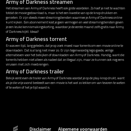
Army of Darkness streamen
Het streamen van Army of Darkness heeft ook grote voordelen. Zo hoef je niet te wachten
totdat de movie gedownload is, maar is het een kwestie van op de knop drukken en
genieten. Er zijn steeds meer streamingdiensten waarmee je Army of Darkness online
kunt kijken. Een abonnement kost je geen vermogen en veel streamingdiensten geven
je een leuke kennismakingskorting, waardoor je de eerste maand zelfs gratis naar Army
of Darkness kijkt. Ideaal!
Army of Darkness torrent
Er was een tijd, lang geleden, dat je op zoek moest naar torrents om een movie online te
downloaden. Dat is al lang niet meer zo. Er zijn tegenwoordig legio goede, veilige
alternatieven voor het bekijken of downloaden van Army of Darkness. Handig, want die
torrents hebben niet alleen als nadeel dat ze illegaal zijn, maar ze kunnen ook nog eens
virussen met zich meebrengen.
Army of Darkness trailer
Bekijk eerst even de trailer van Army of Darkness voordat je op de play-knop drukt, want
als je die vrije avond besteedt aan een movie is het wel zo lekker om van tevoren te weten
of te weten of het je tijd waard is.
Disclaimer
Algemene voorwaarden