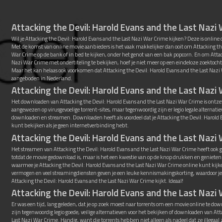
Attacking the Devil: Harold Evans and the Last Nazi
Wil je Attacking the Devil: Harold Evans and the Last Nazi War Crime kijken? Deze is online
Met de komst van online movie aanbieders is het vaak makkelijker dan ooit om Attacking the
War Crime op de bank of in bed te kijken, onder het genot van een bak popcorn. En om Attac
Nazi War Crime met ondertiteling te bekijken, hoef je niet meer op een eindeloze zoektocht.
Maar het kan helaas ook voorkomen dat Attacking the Devil: Harold Evans and the Last Naz
aangeboden in Nederland.
Attacking the Devil: Harold Evans and the Last Naz
Het downloaden van Attacking the Devil: Harold Evans and the Last Nazi War Crime is ontze
aangewezen op virusgevoelige torrent-sites, maar tegenwoordig zijn er legio legale alternati
downloaden en streamen. Downloaden heeft als voordeel dat je Attacking the Devil: Harold 
kunt bekijken als je geen internetverbinding hebt.
Attacking the Devil: Harold Evans and the Last Naz
Het streamen van Attacking the Devil: Harold Evans and the Last Nazi War Crime heeft ook gr
totdat de movie gedownload is, maar is het een kwestie van op de knop drukken en genieten
waarmee je Attacking the Devil: Harold Evans and the Last Nazi War Crime online kunt kij
vermogen en veel streamingdiensten geven je een leuke kennismakingskorting, waardoor je d
Attacking the Devil: Harold Evans and the Last Nazi War Crime kijkt. Ideaal!
Attacking the Devil: Harold Evans and the Last Nazi
Er was een tijd, lang geleden, dat je op zoek moest naar torrents om een movie online te down
zijn tegenwoordig legio goede, veilige alternatieven voor het bekijken of downloaden van Att
Last Nazi War Crime. Handig, want die torrents hebben niet alleen als nadeel dat ze illegaa