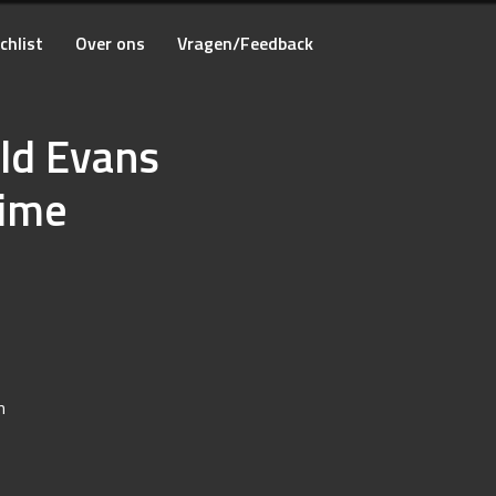
chlist
Over ons
Vragen/Feedback
old Evans
rime
n