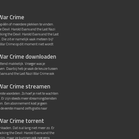
 War Crime
 op één of meerdere plekken te vinden.
 Devil: Harold Evans and the Last Nazi
king the Devil: Harold Evans and the Last
 Die zit er namelijk vaak meteen bij!
i War Crime op dit moment niet wordt
i War Crime downloaden
ttend makkelijk. Vroeger was je
even. Daarbij heb je vaak de keuze tussen
Evans and the Last Nazi War Crime ook
i War Crime streamen
ote voordelen. Zo hoef je niet te wachten
. Er zijn steeds meer streamingdiensten
ken. Een abonnement kost je geen
e eerste maand zelfs gratis naar
 War Crime torrent
loaden. Dat is al lang niet meer zo. Er
acking the Devil: Harold Evans and the
l zijn, maar ze kunnen ook nog eens