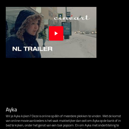
Ayka
Wil je Ayka kijken? Deze is online op één of meerdere plekken te vinden. Met de komst
van online movie aanbieders is het vaak makkelijker dan ooit om Ayka op de bank of in
bed te kijken, onder het genot van een bak popcorn. En om Ayka met ondertiteling te