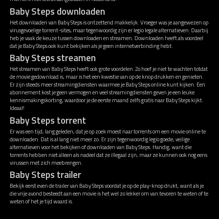
Baby Steps downloaden
Het downloaden van Baby Steps is ontzettend makkelijk. Vroeger was je aangewezen op
virusgevoelige torrent-sites, maar tegenwoordig zijn er legio legale alternatieven. Daarbij
heb je vaak de keuze tussen downloaden en streamen. Downloaden heeft als voordeel
dat je Baby Steps ook kunt bekijken als je geen internetverbinding hebt.
Baby Steps streamen
Het streamen van Baby Steps heeft ook grote voordelen. Zo hoef je niet te wachten totdat
de movie gedownload is, maar is het een kwestie van op de knop drukken en genieten.
Er zijn steeds meer streamingdiensten waarmee je Baby Steps online kunt kijken. Een
abonnement kost je geen vermogen en veel streamingdiensten geven je een leuke
kennismakingskorting, waardoor je de eerste maand zelfs gratis naar Baby Steps kijkt.
Ideaal!
Baby Steps torrent
Er was een tijd, lang geleden, dat je op zoek moest naar torrents om een movie online te
downloaden. Dat is al lang niet meer zo. Er zijn tegenwoordig legio goede, veilige
alternatieven voor het bekijken of downloaden van Baby Steps. Handig, want die
torrents hebben niet alleen als nadeel dat ze illegaal zijn, maar ze kunnen ook nog eens
virussen met zich meebrengen.
Baby Steps trailer
Bekijk eerst even de trailer van Baby Steps voordat je op de play-knop drukt, want als je
die vrije avond besteedt aan een movie is het wel zo lekker om van tevoren te weten of te
weten of het je tijd waard is.