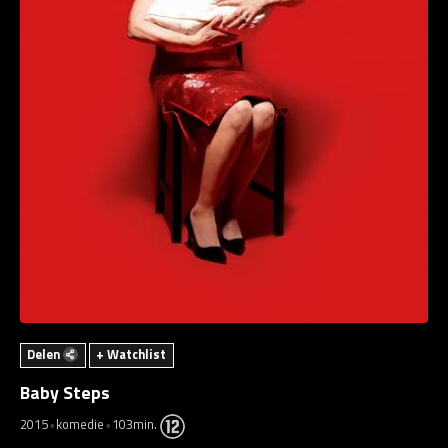
Delen
+ Watchlist
Baby Steps
2015
komedie
103min.