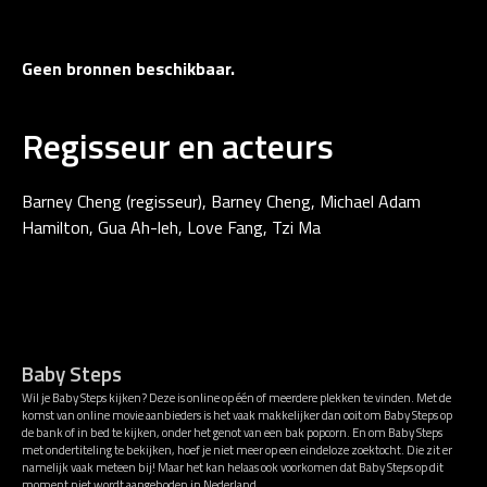
Geen bronnen beschikbaar.
Regisseur en acteurs
Barney Cheng (regisseur), Barney Cheng, Michael Adam
Hamilton, Gua Ah-leh, Love Fang, Tzi Ma
Baby Steps
Wil je Baby Steps kijken? Deze is online op één of meerdere plekken te vinden. Met de
komst van online movie aanbieders is het vaak makkelijker dan ooit om Baby Steps op
de bank of in bed te kijken, onder het genot van een bak popcorn. En om Baby Steps
met ondertiteling te bekijken, hoef je niet meer op een eindeloze zoektocht. Die zit er
namelijk vaak meteen bij! Maar het kan helaas ook voorkomen dat Baby Steps op dit
moment niet wordt aangeboden in Nederland.