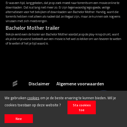
Er was een tijd, lang geleden, dat je op zoek moest naar torrents om een movie online te
downloaden. Dat is al lang niet meer zo. Er zijn tegenwoordig legio goede, veilige
alternatieven voor het bekijken of downloaden van Bachelor Mother. Handig, want die
torrents hebben niet alleen als nadeel dat ze illegaal zijn, maar ze kunnen ook nog eens
virussen met zich meebrengen.
Bachelor Mother trailer
Bekijk eerst even de trailer van Bachelor Mother voordat je op de play-knop drukt, want
als je die vrije avond besteedt aan een movie is het wel zo lekker om van tevoren te weten
of te weten of het je tijd waard is.
Disclaimer
Algemene voorwaarden
We gebruiken
cookies
om je de beste ervaring te kunnen bieden. Wil je
© 2026 Stichting Film.nl All rights reserved.
cookies toestaan op deze website ?
Sta cookies
toe
Nee