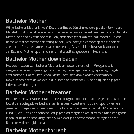
Bachelor Mother
Wil je Bachelor Mother kijken? Deze is online op één of meerdere plekken te vinden.
Met de komst van online movie aanbieders is het vaak makkelijker dan ooit om Bachelor
Mother op de bank of in bed te kijken, onder het genot van een bak popcorn. En om
Bachelor Mother met ondertiteling te bekijken, hoef je niet meer op een eindeloze
zoektocht. Die zit er namelijk vaak meteen bij! Maar het kan helaas ook voorkomen
dat Bachelor Mother op dit moment niet wordt aangeboden in Nederland.
Bachelor Mother downloaden
Het downloaden van Bachelor Mother is ontzettend makkelijk. Vroeger was je
aangewezen op virusgevoelige torrent-sites, maar tegenwoordig zijn er legio legale
alternatieven. Daarbij heb je vaak de keuze tussen downloaden en streamen.
Downloaden heeft als voordeel dat je Bachelor Mother ook kunt bekijken als je geen
internetverbinding hebt.
Bachelor Mother streamen
Het streamen van Bachelor Mother heeft ook grote voordelen. Zo hoef je niet te wachten
totdat de movie gedownload is, maar is het een kwestie van op de knop drukken en
genieten. Er zijn steeds meer streamingdiensten waarmee je Bachelor Mother online
kunt kijken. Een abonnement kost je geen vermogen en veel streamingdiensten geven
je een leuke kennismakingskorting, waardoor je de eerste maand zelfs gratis naar
Bachelor Mother kijkt. Ideaal!
Bachelor Mother torrent