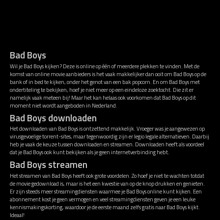
Bad Boys
Wil je Bad Boys kijken? Deze is online op één of meerdere plekken te vinden. Met de
komst van online movie aanbieders is het vaak makkelijker dan ooit om Bad Boys op de
bank of in bed te kijken, onder het genot van een bak popcorn. En om Bad Boys met
ondertiteling te bekijken, hoef je niet meer op een eindeloze zoektocht. Die zit er
namelijk vaak meteen bij! Maar het kan helaas ook voorkomen dat Bad Boys op dit
moment niet wordt aangeboden in Nederland.
Bad Boys downloaden
Het downloaden van Bad Boys is ontzettend makkelijk. Vroeger was je aangewezen op
virusgevoelige torrent-sites, maar tegenwoordig zijn er legio legale alternatieven. Daarbij
heb je vaak de keuze tussen downloaden en streamen. Downloaden heeft als voordeel
dat je Bad Boys ook kunt bekijken als je geen internetverbinding hebt.
Bad Boys streamen
Het streamen van Bad Boys heeft ook grote voordelen. Zo hoef je niet te wachten totdat
de movie gedownload is, maar is het een kwestie van op de knop drukken en genieten.
Er zijn steeds meer streamingdiensten waarmee je Bad Boys online kunt kijken. Een
abonnement kost je geen vermogen en veel streamingdiensten geven je een leuke
kennismakingskorting, waardoor je de eerste maand zelfs gratis naar Bad Boys kijkt.
Ideaal!