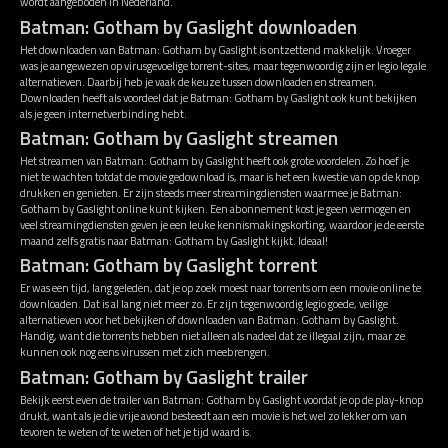
wordt aangeboden in Nederland.
Batman: Gotham by Gaslight downloaden
Het downloaden van Batman: Gotham by Gaslight is ontzettend makkelijk. Vroeger
was je aangewezen op virusgevoelige torrent-sites, maar tegenwoordig zijn er legio legale
alternatieven. Daarbij heb je vaak de keuze tussen downloaden en streamen.
Downloaden heeft als voordeel dat je Batman: Gotham by Gaslight ook kunt bekijken
als je geen internetverbinding hebt.
Batman: Gotham by Gaslight streamen
Het streamen van Batman: Gotham by Gaslight heeft ook grote voordelen. Zo hoef je
niet te wachten totdat de movie gedownload is, maar is het een kwestie van op de knop
drukken en genieten. Er zijn steeds meer streamingdiensten waarmee je Batman:
Gotham by Gaslight online kunt kijken. Een abonnement kost je geen vermogen en
veel streamingdiensten geven je een leuke kennismakingskorting, waardoor je de eerste
maand zelfs gratis naar Batman: Gotham by Gaslight kijkt. Ideaal!
Batman: Gotham by Gaslight torrent
Er was een tijd, lang geleden, dat je op zoek moest naar torrents om een movie online te
downloaden. Dat is al lang niet meer zo. Er zijn tegenwoordig legio goede, veilige
alternatieven voor het bekijken of downloaden van Batman: Gotham by Gaslight.
Handig, want die torrents hebben niet alleen als nadeel dat ze illegaal zijn, maar ze
kunnen ook nog eens virussen met zich meebrengen.
Batman: Gotham by Gaslight trailer
Bekijk eerst even de trailer van Batman: Gotham by Gaslight voordat je op de play-knop
drukt, want als je die vrije avond besteedt aan een movie is het wel zo lekker om van
tevoren te weten of te weten of het je tijd waard is.