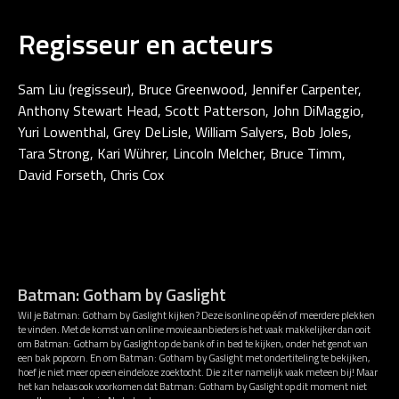
Regisseur en acteurs
Sam Liu (regisseur), Bruce Greenwood, Jennifer Carpenter,
Anthony Stewart Head, Scott Patterson, John DiMaggio,
Yuri Lowenthal, Grey DeLisle, William Salyers, Bob Joles,
Tara Strong, Kari Wührer, Lincoln Melcher, Bruce Timm,
David Forseth, Chris Cox
Batman: Gotham by Gaslight
Wil je Batman: Gotham by Gaslight kijken? Deze is online op één of meerdere plekken
te vinden. Met de komst van online movie aanbieders is het vaak makkelijker dan ooit
om Batman: Gotham by Gaslight op de bank of in bed te kijken, onder het genot van
een bak popcorn. En om Batman: Gotham by Gaslight met ondertiteling te bekijken,
hoef je niet meer op een eindeloze zoektocht. Die zit er namelijk vaak meteen bij! Maar
het kan helaas ook voorkomen dat Batman: Gotham by Gaslight op dit moment niet