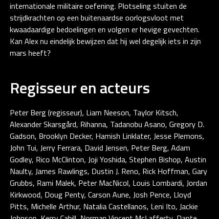
internationale militaire oefening. Plotseling stuiten de
strijdkrachten op een buitenaardse oorlogsvloot met
kwaadaardige bedoelingen en volgen er hevige gevechten.
Kan Alex nu eindelijk bewijzen dat hij wel degelijk iets in zijn
mars heeft?
Regisseur en acteurs
Peter Berg (regisseur), Liam Neeson, Taylor Kitsch,
Alexander Skarsgård, Rihanna, Tadanobu Asano, Gregory D.
Gadson, Brooklyn Decker, Hamish Linklater, Jesse Plemons,
John Tui, Jerry Ferrara, David Jensen, Peter Berg, Adam
Godley, Rico McClinton, Joji Yoshida, Stephen Bishop, Austin
Naulty, James Rawlings, Dustin J. Reno, Rick Hoffman, Gary
Grubbs, Rami Malek, Peter MacNicol, Louis Lombardi, Jordan
Kirkwood, Doug Penty, Carson Aune, Josh Pence, Lloyd
Pitts, Michelle Arthur, Natalia Castellanos, Leni Ito, Jackie
Johnson, Kerry Cahill, Norman Vincent McLafferty, Dante