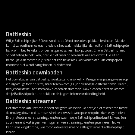
Battleship
Wil je Battleship kijken? Deze is online op één of meerdere plekken te vinden. Met de
komst van online movie aanbieders is het vaak makkelijker dan ooit om Battleship op de
bank of in bed te kijken, onder het genot van een bak popcorn. En om Battleship met
ondertiteling te bekijken, hoef je niet meer op een eindeloze zoektocht. Die zit er
namelijk vaak meteen bij! Maar het kan helaas ook voorkomen dat Battleship op dit
moment niet wordt aangeboden in Nederland.
Battleship downloaden
Het downloaden van Battleship is ontzettend makkelijk. Vroeger was je aangewezen op
virusgevoelige torrent-sites, maar tegenwoordig zijn er legio legale alternatieven. Daarbij
heb je vaak de keuze tussen downloaden en streamen. Downloaden heeft als voordeel
dat je Battleship ook kunt bekijken als je geen internetverbinding hebt.
Battleship streamen
Het streamen van Battleship heeft ook grote voordelen. Zo hoef je niet te wachten totdat
de movie gedownload is, maar is het een kwestie van op de knop drukken en genieten.
Er zijn steeds meer streamingdiensten waarmee je Battleship online kunt kijken. Een
abonnement kost je geen vermogen en veel streamingdiensten geven je een leuke
kennismakingskorting, waardoor je de eerste maand zelfs gratis naar Battleship kijkt.
Ideaal!