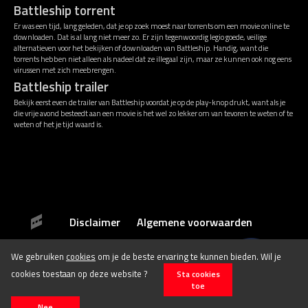
Battleship torrent
Er was een tijd, lang geleden, dat je op zoek moest naar torrents om een movie online te
downloaden. Dat is al lang niet meer zo. Er zijn tegenwoordig legio goede, veilige
alternatieven voor het bekijken of downloaden van Battleship. Handig, want die
torrents hebben niet alleen als nadeel dat ze illegaal zijn, maar ze kunnen ook nog eens
virussen met zich meebrengen.
Battleship trailer
Bekijk eerst even de trailer van Battleship voordat je op de play-knop drukt, want als je
die vrije avond besteedt aan een movie is het wel zo lekker om van tevoren te weten of te
weten of het je tijd waard is.
Disclaimer
Algemene voorwaarden
We gebruiken
cookies
om je de beste ervaring te kunnen bieden. Wil je
© 2026 Stichting Film.nl All rights reserved.
cookies toestaan op deze website ?
Sta cookies
toe
Nee