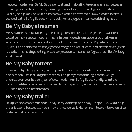
Het downloaden van Be My Baby is ontzettend makkelijk. Vroeger was je aangewezen
op virusgevoelige torrent-sites, maar tegenwoordig zijn er legio legale alternatieven.
Daarbij heb je vaak de keuze tussen downloaden en streamen. Downloaden heeft als
voordeel dat je Be My Baby ook kunt bekijken als je geen internetverbinding hebt.
Be My Baby streamen
Het streamen van Be My Baby heeft ook grote voordelen. Zo hoef je niet te wachten
totdat de movie gedownload is, maar is het een kwestie van op de knop drukken en
genieten. Er zijn steeds meer streamingdiensten waarmee je Be My Baby online kunt
kijken. Een abonnement kost je geen vermogen en veel streamingdiensten geven je een
leuke kennismakingskorting, waardoor je de eerste maand zelfs gratis naar Be My Baby
kijkt. Ideaal!
Be My Baby torrent
Er was een tijd, lang geleden, dat je op zoek moest naar torrents om een movie online te
downloaden. Dat is al lang niet meer zo. Er zijn tegenwoordig legio goede, veilige
alternatieven voor het bekijken of downloaden van Be My Baby. Handig, want die
torrents hebben niet alleen als nadeel dat ze illegaal zijn, maar ze kunnen ook nog eens
virussen met zich meebrengen.
Be My Baby trailer
Bekijk eerst even de trailer van Be My Baby voordat je op de play-knop drukt, want als je
die vrije avond besteedt aan een movie is het wel zo lekker om van tevoren te weten of te
weten of het je tijd waard is.