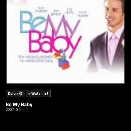
Delen
+ Watchlist
Be My Baby
2007
86min.