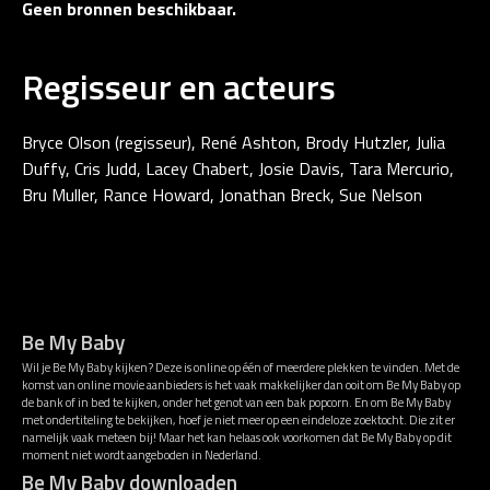
Geen bronnen beschikbaar.
Regisseur en acteurs
Bryce Olson (regisseur), René Ashton, Brody Hutzler, Julia
Duffy, Cris Judd, Lacey Chabert, Josie Davis, Tara Mercurio,
Bru Muller, Rance Howard, Jonathan Breck, Sue Nelson
Be My Baby
Wil je Be My Baby kijken? Deze is online op één of meerdere plekken te vinden. Met de
komst van online movie aanbieders is het vaak makkelijker dan ooit om Be My Baby op
de bank of in bed te kijken, onder het genot van een bak popcorn. En om Be My Baby
met ondertiteling te bekijken, hoef je niet meer op een eindeloze zoektocht. Die zit er
namelijk vaak meteen bij! Maar het kan helaas ook voorkomen dat Be My Baby op dit
moment niet wordt aangeboden in Nederland.
Be My Baby downloaden