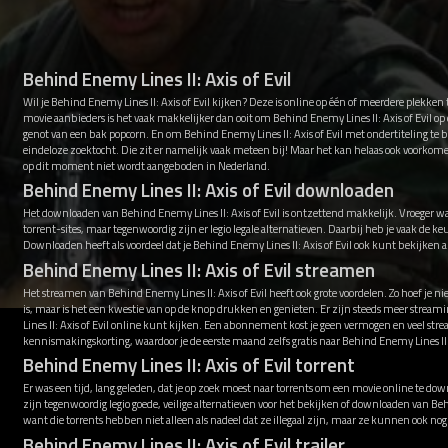
Behind Enemy Lines II: Axis of Evil
Wil je Behind Enemy Lines II: Axis of Evil kijken? Deze is online op één of meerdere plekke
movie aanbieders is het vaak makkelijker dan ooit om Behind Enemy Lines II: Axis of Evil op 
genot van een bak popcorn. En om Behind Enemy Lines II: Axis of Evil met ondertiteling te b
eindeloze zoektocht. Die zit er namelijk vaak meteen bij! Maar het kan helaas ook voorkomen
op dit moment niet wordt aangeboden in Nederland.
Behind Enemy Lines II: Axis of Evil downloaden
Het downloaden van Behind Enemy Lines II: Axis of Evil is ontzettend makkelijk. Vroeger w
torrent-sites, maar tegenwoordig zijn er legio legale alternatieven. Daarbij heb je vaak de
Downloaden heeft als voordeel dat je Behind Enemy Lines II: Axis of Evil ook kunt bekijken a
Behind Enemy Lines II: Axis of Evil streamen
Het streamen van Behind Enemy Lines II: Axis of Evil heeft ook grote voordelen. Zo hoef je 
is, maar is het een kwestie van op de knop drukken en genieten. Er zijn steeds meer str
Lines II: Axis of Evil online kunt kijken. Een abonnement kost je geen vermogen en veel st
kennismakingskorting, waardoor je de eerste maand zelfs gratis naar Behind Enemy Lines II: Ax
Behind Enemy Lines II: Axis of Evil torrent
Er was een tijd, lang geleden, dat je op zoek moest naar torrents om een movie online te down
zijn tegenwoordig legio goede, veilige alternatieven voor het bekijken of downloaden van Beh
want die torrents hebben niet alleen als nadeel dat ze illegaal zijn, maar ze kunnen ook n
Behind Enemy Lines II: Axis of Evil trailer