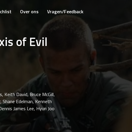
chlist
Over ons
Vragen/Feedback
is of Evil
, Keith David, Bruce McGill,
r, Shane Edelman, Kenneth
 Dennis James Lee, Hyun Joo