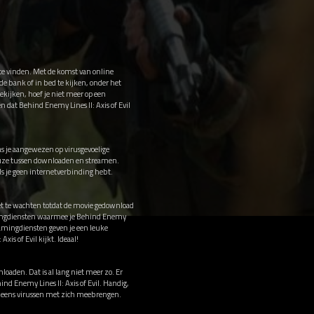
n te vinden. Met de komst van online
de bank of in bed te kijken, onder het
ekijken, hoef je niet meer op een
 dat Behind Enemy Lines II: Axis of Evil
as je aangewezen op virusgevoelige
 keuze tussen downloaden en streamen.
ls je geen internetverbinding hebt.
niet te wachten totdat de movie gedownload
eamingdiensten waarmee je Behind Enemy
reamingdiensten geven je een leuke
is of Evil kijkt. Ideaal!
loaden. Dat is al lang niet meer zo. Er
ind Enemy Lines II: Axis of Evil. Handig,
og eens virussen met zich meebrengen.