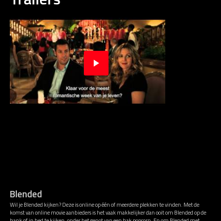
Blended
Wil je Blended kijken? Deze is online op één of meerdere plekken te vinden. Met de
komst van online movie aanbieders is het vaak makkelijker dan ooit om Blended op de
bank of in bed te kijken, onder het genot van een bak popcorn. En om Blended met