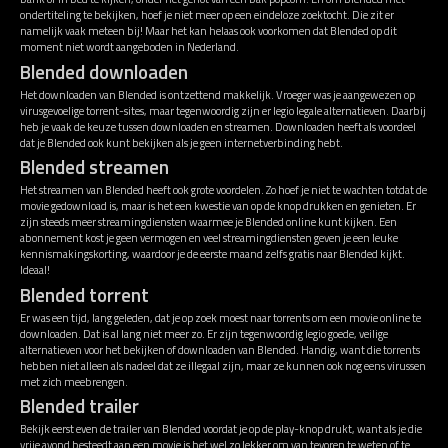
ondertiteling te bekijken, hoef je niet meer op een eindeloze zoektocht. Die zit er
namelijk vaak meteen bij! Maar het kan helaas ook voorkomen dat Blended op dit
moment niet wordt aangeboden in Nederland.
Blended downloaden
Het downloaden van Blended is ontzettend makkelijk. Vroeger was je aangewezen op
virusgevoelige torrent-sites, maar tegenwoordig zijn er legio legale alternatieven. Daarbij
heb je vaak de keuze tussen downloaden en streamen. Downloaden heeft als voordeel
dat je Blended ook kunt bekijken als je geen internetverbinding hebt.
Blended streamen
Het streamen van Blended heeft ook grote voordelen. Zo hoef je niet te wachten totdat de
movie gedownload is, maar is het een kwestie van op de knop drukken en genieten. Er
zijn steeds meer streamingdiensten waarmee je Blended online kunt kijken. Een
abonnement kost je geen vermogen en veel streamingdiensten geven je een leuke
kennismakingskorting, waardoor je de eerste maand zelfs gratis naar Blended kijkt.
Ideaal!
Blended torrent
Er was een tijd, lang geleden, dat je op zoek moest naar torrents om een movie online te
downloaden. Dat is al lang niet meer zo. Er zijn tegenwoordig legio goede, veilige
alternatieven voor het bekijken of downloaden van Blended. Handig, want die torrents
hebben niet alleen als nadeel dat ze illegaal zijn, maar ze kunnen ook nog eens virussen
met zich meebrengen.
Blended trailer
Bekijk eerst even de trailer van Blended voordat je op de play-knop drukt, want als je die
vrije avond besteedt aan een movie is het wel zo lekker om van tevoren te weten of te