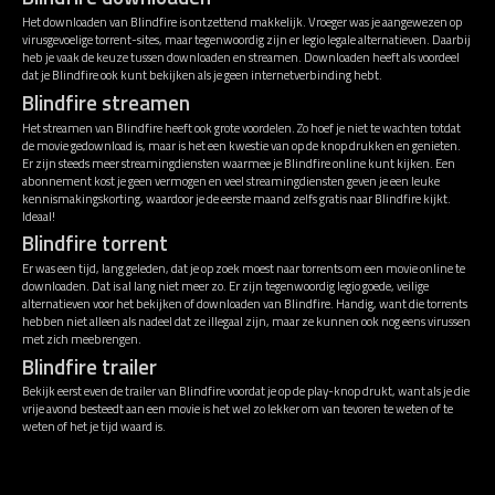
Het downloaden van Blindfire is ontzettend makkelijk. Vroeger was je aangewezen op
virusgevoelige torrent-sites, maar tegenwoordig zijn er legio legale alternatieven. Daarbij
heb je vaak de keuze tussen downloaden en streamen. Downloaden heeft als voordeel
dat je Blindfire ook kunt bekijken als je geen internetverbinding hebt.
Blindfire streamen
Het streamen van Blindfire heeft ook grote voordelen. Zo hoef je niet te wachten totdat
de movie gedownload is, maar is het een kwestie van op de knop drukken en genieten.
Er zijn steeds meer streamingdiensten waarmee je Blindfire online kunt kijken. Een
abonnement kost je geen vermogen en veel streamingdiensten geven je een leuke
kennismakingskorting, waardoor je de eerste maand zelfs gratis naar Blindfire kijkt.
Ideaal!
Blindfire torrent
Er was een tijd, lang geleden, dat je op zoek moest naar torrents om een movie online te
downloaden. Dat is al lang niet meer zo. Er zijn tegenwoordig legio goede, veilige
alternatieven voor het bekijken of downloaden van Blindfire. Handig, want die torrents
hebben niet alleen als nadeel dat ze illegaal zijn, maar ze kunnen ook nog eens virussen
met zich meebrengen.
Blindfire trailer
Bekijk eerst even de trailer van Blindfire voordat je op de play-knop drukt, want als je die
vrije avond besteedt aan een movie is het wel zo lekker om van tevoren te weten of te
weten of het je tijd waard is.