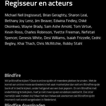
Regisseur en acteurs
Michael Nell (regisseur), Brian Geraghty, Sharon Leal,
Bethany Joy Lenz, Jim Beaver, Edwina Findley, Chiké
Okonkwo, Wayne Brady, Sam Ashe Arnold, Tom Virtue,
Kevin Ross, Charles Robinson, Yvette Freeman, Nefetari
Spencer, Genesis White, Desi Williams, Isaiah Frizzelle, Cedric
Begley, Khai Thach, Chris McRitchie, Robby Stahl
Blindfire
Wil je Blindfire kijken? Deze is online op één of meerdere plekken te vinden. Met de
komst van online movie aanbieders is het vaak makkelijker dan ooit om Blindfire op de
bank of in bed te kijken, onder het genot van een bak popcorn. En om Blindfire met
ondertiteling te bekijken, hoef je niet meer op een eindeloze zoektocht. Die zit er
namelijk vaak meteen bij! Maar het kan helaas ook voorkomen dat Blindfire op dit
moment niet wordt aangeboden in Nederland.
Blindfire downloaden