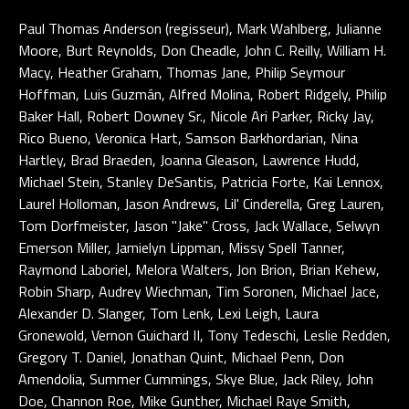
Paul Thomas Anderson (regisseur), Mark Wahlberg, Julianne
Moore, Burt Reynolds, Don Cheadle, John C. Reilly, William H.
Macy, Heather Graham, Thomas Jane, Philip Seymour
Hoffman, Luis Guzmán, Alfred Molina, Robert Ridgely, Philip
Baker Hall, Robert Downey Sr., Nicole Ari Parker, Ricky Jay,
Rico Bueno, Veronica Hart, Samson Barkhordarian, Nina
Hartley, Brad Braeden, Joanna Gleason, Lawrence Hudd,
Michael Stein, Stanley DeSantis, Patricia Forte, Kai Lennox,
Laurel Holloman, Jason Andrews, Lil' Cinderella, Greg Lauren,
Tom Dorfmeister, Jason "Jake" Cross, Jack Wallace, Selwyn
Emerson Miller, Jamielyn Lippman, Missy Spell Tanner,
Raymond Laboriel, Melora Walters, Jon Brion, Brian Kehew,
Robin Sharp, Audrey Wiechman, Tim Soronen, Michael Jace,
Alexander D. Slanger, Tom Lenk, Lexi Leigh, Laura
Gronewold, Vernon Guichard II, Tony Tedeschi, Leslie Redden,
Gregory T. Daniel, Jonathan Quint, Michael Penn, Don
Amendolia, Summer Cummings, Skye Blue, Jack Riley, John
Doe, Channon Roe, Mike Gunther, Michael Raye Smith,