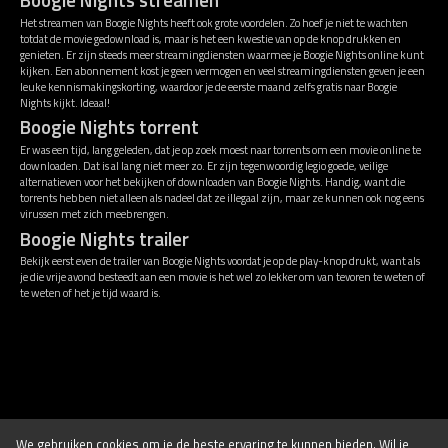
Het streamen van Boogie Nights heeft ook grote voordelen. Zo hoef je niet te wachten
totdat de movie gedownload is, maar is het een kwestie van op de knop drukken en
genieten. Er zijn steeds meer streamingdiensten waarmee je Boogie Nights online kunt
kijken. Een abonnement kost je geen vermogen en veel streamingdiensten geven je een
leuke kennismakingskorting, waardoor je de eerste maand zelfs gratis naar Boogie
Nights kijkt. Ideaal!
Boogie Nights torrent
Er was een tijd, lang geleden, dat je op zoek moest naar torrents om een movie online te
downloaden. Dat is al lang niet meer zo. Er zijn tegenwoordig legio goede, veilige
alternatieven voor het bekijken of downloaden van Boogie Nights. Handig, want die
torrents hebben niet alleen als nadeel dat ze illegaal zijn, maar ze kunnen ook nog eens
virussen met zich meebrengen.
Boogie Nights trailer
Bekijk eerst even de trailer van Boogie Nights voordat je op de play-knop drukt, want als
je die vrije avond besteedt aan een movie is het wel zo lekker om van tevoren te weten of
te weten of het je tijd waard is.
Disclaimer
Algemene voorwaarden
We gebruiken
cookies
om je de beste ervaring te kunnen bieden. Wil je