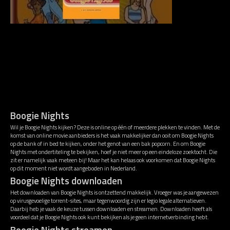
Boogie Nights
Wil je Boogie Nights kijken? Deze is online op één of meerdere plekken te vinden. Met de
komst van online movie aanbieders is het vaak makkelijker dan ooit om Boogie Nights
op de bank of in bed te kijken, onder het genot van een bak popcorn. En om Boogie
Nights met ondertiteling te bekijken, hoef je niet meer op een eindeloze zoektocht. Die
zit er namelijk vaak meteen bij! Maar het kan helaas ook voorkomen dat Boogie Nights
op dit moment niet wordt aangeboden in Nederland.
Boogie Nights downloaden
Het downloaden van Boogie Nights is ontzettend makkelijk. Vroeger was je aangewezen
op virusgevoelige torrent-sites, maar tegenwoordig zijn er legio legale alternatieven.
Daarbij heb je vaak de keuze tussen downloaden en streamen. Downloaden heeft als
voordeel dat je Boogie Nights ook kunt bekijken als je geen internetverbinding hebt.
Boogie Nights streamen