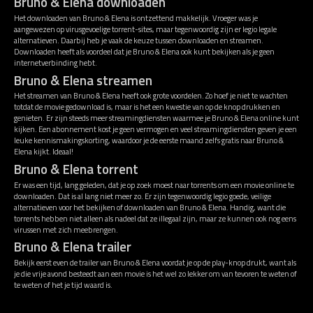
Bruno & Elena downloaden
Het downloaden van Bruno & Elena is ontzettend makkelijk. Vroeger was je
aangewezen op virusgevoelige torrent-sites, maar tegenwoordig zijn er legio legale
alternatieven. Daarbij heb je vaak de keuze tussen downloaden en streamen.
Downloaden heeft als voordeel dat je Bruno & Elena ook kunt bekijken als je geen
internetverbinding hebt.
Bruno & Elena streamen
Het streamen van Bruno & Elena heeft ook grote voordelen. Zo hoef je niet te wachten
totdat de movie gedownload is, maar is het een kwestie van op de knop drukken en
genieten. Er zijn steeds meer streamingdiensten waarmee je Bruno & Elena online kunt
kijken. Een abonnement kost je geen vermogen en veel streamingdiensten geven je een
leuke kennismakingskorting, waardoor je de eerste maand zelfs gratis naar Bruno &
Elena kijkt. Ideaal!
Bruno & Elena torrent
Er was een tijd, lang geleden, dat je op zoek moest naar torrents om een movie online te
downloaden. Dat is al lang niet meer zo. Er zijn tegenwoordig legio goede, veilige
alternatieven voor het bekijken of downloaden van Bruno & Elena. Handig, want die
torrents hebben niet alleen als nadeel dat ze illegaal zijn, maar ze kunnen ook nog eens
virussen met zich meebrengen.
Bruno & Elena trailer
Bekijk eerst even de trailer van Bruno & Elena voordat je op de play-knop drukt, want als
je die vrije avond besteedt aan een movie is het wel zo lekker om van tevoren te weten of
te weten of het je tijd waard is.