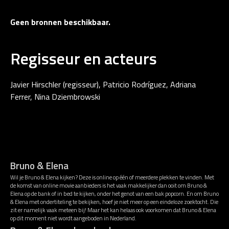
Geen bronnen beschikbaar.
Regisseur en acteurs
Javier Hirschler (regisseur), Patricio Rodríguez, Adriana
Ferrer, Nina Dziembrowski
Bruno & Elena
Wil je Bruno & Elena kijken? Deze is online op één of meerdere plekken te vinden. Met
de komst van online movie aanbieders is het vaak makkelijker dan ooit om Bruno &
Elena op de bank of in bed te kijken, onder het genot van een bak popcorn. En om Bruno
& Elena met ondertiteling te bekijken, hoef je niet meer op een eindeloze zoektocht. Die
zit er namelijk vaak meteen bij! Maar het kan helaas ook voorkomen dat Bruno & Elena
op dit moment niet wordt aangeboden in Nederland.