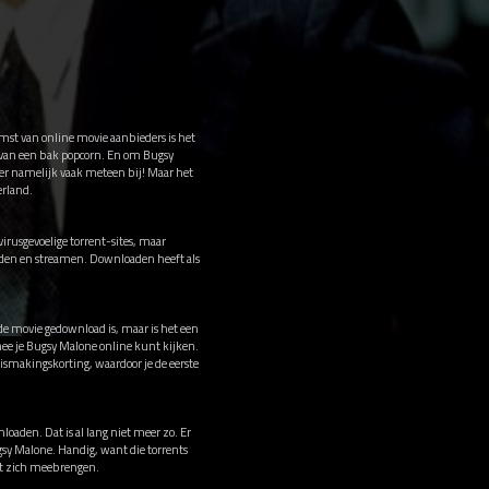
omst van online movie aanbieders is het
t van een bak popcorn. En om Bugsy
 er namelijk vaak meteen bij! Maar het
erland.
rusgevoelige torrent-sites, maar
oaden en streamen. Downloaden heeft als
 de movie gedownload is, maar is het een
ee je Bugsy Malone online kunt kijken.
smakingskorting, waardoor je de eerste
loaden. Dat is al lang niet meer zo. Er
gsy Malone. Handig, want die torrents
met zich meebrengen.