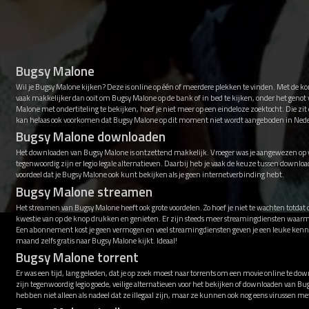
Bugsy Malone
Wil je Bugsy Malone kijken? Deze is online op één of meerdere plekken te vinden. Met de k
vaak makkelijker dan ooit om Bugsy Malone op de bank of in bed te kijken, onder het geno
Malone met ondertiteling te bekijken, hoef je niet meer op een eindeloze zoektocht. Die zit
kan helaas ook voorkomen dat Bugsy Malone op dit moment niet wordt aangeboden in Ned
Bugsy Malone downloaden
Het downloaden van Bugsy Malone is ontzettend makkelijk. Vroeger was je aangewezen op vi
tegenwoordig zijn er legio legale alternatieven. Daarbij heb je vaak de keuze tussen downl
voordeel dat je Bugsy Malone ook kunt bekijken als je geen internetverbinding hebt.
Bugsy Malone streamen
Het streamen van Bugsy Malone heeft ook grote voordelen. Zo hoef je niet te wachten totdat
kwestie van op de knop drukken en genieten. Er zijn steeds meer streamingdiensten waarm
Een abonnement kost je geen vermogen en veel streamingdiensten geven je een leuke kenni
maand zelfs gratis naar Bugsy Malone kijkt. Ideaal!
Bugsy Malone torrent
Er was een tijd, lang geleden, dat je op zoek moest naar torrents om een movie online te down
zijn tegenwoordig legio goede, veilige alternatieven voor het bekijken of downloaden van Bu
hebben niet alleen als nadeel dat ze illegaal zijn, maar ze kunnen ook nog eens virussen 