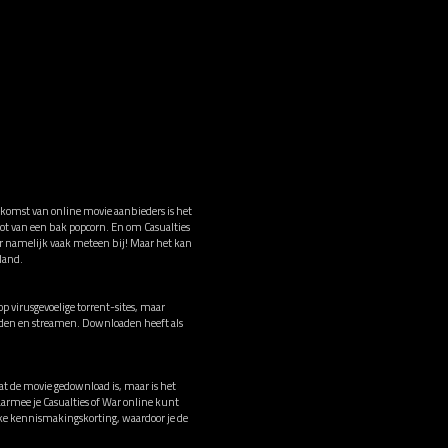
e komst van online movie aanbieders is het
not van een bak popcorn. En om Casualties
 er namelijk vaak meteen bij! Maar het kan
land.
p virusgevoelige torrent-sites, maar
oaden en streamen. Downloaden heeft als
dat de movie gedownload is, maar is het
armee je Casualties of War online kunt
ke kennismakingskorting, waardoor je de