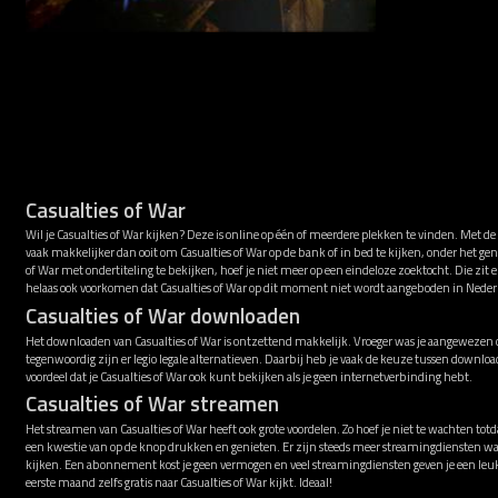
Casualties of War
Wil je Casualties of War kijken? Deze is online op één of meerdere plekken te vinden. Met d
vaak makkelijker dan ooit om Casualties of War op de bank of in bed te kijken, onder het ge
of War met ondertiteling te bekijken, hoef je niet meer op een eindeloze zoektocht. Die zit
helaas ook voorkomen dat Casualties of War op dit moment niet wordt aangeboden in Neder
Casualties of War downloaden
Het downloaden van Casualties of War is ontzettend makkelijk. Vroeger was je aangewezen o
tegenwoordig zijn er legio legale alternatieven. Daarbij heb je vaak de keuze tussen downl
voordeel dat je Casualties of War ook kunt bekijken als je geen internetverbinding hebt.
Casualties of War streamen
Het streamen van Casualties of War heeft ook grote voordelen. Zo hoef je niet te wachten tot
een kwestie van op de knop drukken en genieten. Er zijn steeds meer streamingdiensten wa
kijken. Een abonnement kost je geen vermogen en veel streamingdiensten geven je een leu
eerste maand zelfs gratis naar Casualties of War kijkt. Ideaal!