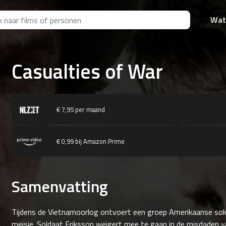
Wat
Casualties of War
€ 7,95 per maand
€ 0,99 bij Amazon Prime
Samenvatting
Tijdens de Vietnamoorlog ontvoert een groep Amerikaanse so
meisje. Soldaat Eriksson weigert mee te gaan in de misdaden va