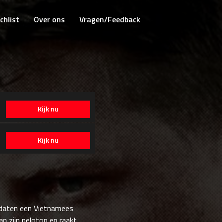
chlist
Over ons
Vragen/Feedback
Kijk nu
Kijk nu
ldaten een Vietnamees
n zijn peloton en raakt