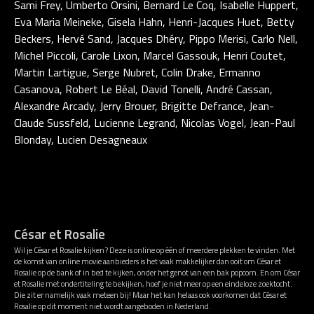
Sami Frey, Umberto Orsini, Bernard Le Coq, Isabelle Huppert,
Eva Maria Meineke, Gisela Hahn, Henri-Jacques Huet, Betty
Beckers, Hervé Sand, Jacques Dhéry, Pippo Merisi, Carlo Nell,
Michel Piccoli, Carole Lixon, Marcel Gassouk, Henri Coutet,
Martin Lartigue, Serge Nubret, Colin Drake, Ermanno
Casanova, Robert Le Béal, David Tonelli, André Cassan,
Alexandre Arcady, Jerry Brouer, Brigitte Defrance, Jean-
Claude Sussfeld, Lucienne Legrand, Nicolas Vogel, Jean-Paul
Blonday, Lucien Desagneaux
César et Rosalie
Wil je César et Rosalie kijken? Deze is online op één of meerdere plekken te vinden. Met
de komst van online movie aanbieders is het vaak makkelijker dan ooit om César et
Rosalie op de bank of in bed te kijken, onder het genot van een bak popcorn. En om César
et Rosalie met ondertiteling te bekijken, hoef je niet meer op een eindeloze zoektocht.
Die zit er namelijk vaak meteen bij! Maar het kan helaas ook voorkomen dat César et
Rosalie op dit moment niet wordt aangeboden in Nederland.