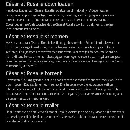
César et Rosalie downloaden
Het downloaden van César et Rosalie is ontzettend makkelijk. Vroeger was je
aangewezen op virusgevoelige torrent-sites, maar tegenwoordig zijn er legio legale
alternatieven. Daarbij heb je vaak de keuze tussen downloaden en streamen.
Downloaden heeft als voordeel dat je César et Rosalie ook kunt bekijken als je geen
internetverbinding hebt.
César et Rosalie streamen
Het streamen van César et Rosalie heeft ook grote voordelen. Zo hoef je niet te wachten
totdat de movie gedownload is, maar is het een kwestie van op de knop drukken en
genieten. Er zijn steeds meer streamingdiensten waarmee je César et Rosalie online
kunt kijken. Een abonnement kost je geen vermogen en veel streamingdiensten geven
je een leuke kennismakingskorting, waardoor je de eerste maand zelfs gratis naar César
et Rosalie kijkt. Ideaal!
César et Rosalie torrent
Er was een tijd, lang geleden, dat je op zoek moest naar torrents om een movie online te
downloaden. Dat is al lang niet meer zo. Er zijn tegenwoordig legio goede, veilige
alternatieven voor het bekijken of downloaden van César et Rosalie. Handig, want die
torrents hebben niet alleen als nadeel dat ze illegaal zijn, maar ze kunnen ook nog eens
virussen met zich meebrengen.
César et Rosalie trailer
Bekijk eerst even de trailer van César et Rosalie voordat je op de play-knop drukt, want als
je die vrije avond besteedt aan een movie is het wel zo lekker om van tevoren te weten of
te weten of het je tijd waard is.