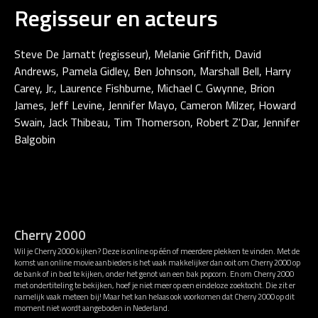
Regisseur en acteurs
Steve De Jarnatt (regisseur), Melanie Griffith, David
Andrews, Pamela Gidley, Ben Johnson, Marshall Bell, Harry
Carey, Jr., Laurence Fishburne, Michael C. Gwynne, Brion
James, Jeff Levine, Jennifer Mayo, Cameron Milzer, Howard
Swain, Jack Thibeau, Tim Thomerson, Robert Z'Dar, Jennifer
Balgobin
Cherry 2000
Wil je Cherry 2000 kijken? Deze is online op één of meerdere plekken te vinden. Met de
komst van online movie aanbieders is het vaak makkelijker dan ooit om Cherry 2000 op
de bank of in bed te kijken, onder het genot van een bak popcorn. En om Cherry 2000
met ondertiteling te bekijken, hoef je niet meer op een eindeloze zoektocht. Die zit er
namelijk vaak meteen bij! Maar het kan helaas ook voorkomen dat Cherry 2000 op dit
moment niet wordt aangeboden in Nederland.