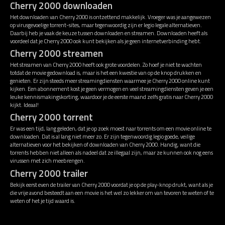
Cherry 2000 downloaden
Het downloaden van Cherry 2000 is ontzettend makkelijk. Vroeger was je aangewezen
op virusgevoelige torrent-sites, maar tegenwoordig zijn er legio legale alternatieven.
Daarbij heb je vaak de keuze tussen downloaden en streamen. Downloaden heeft als
voordeel dat je Cherry 2000 ook kunt bekijken als je geen internetverbinding hebt.
Cherry 2000 streamen
Het streamen van Cherry 2000 heeft ook grote voordelen. Zo hoef je niet te wachten
totdat de movie gedownload is, maar is het een kwestie van op de knop drukken en
genieten. Er zijn steeds meer streamingdiensten waarmee je Cherry 2000 online kunt
kijken. Een abonnement kost je geen vermogen en veel streamingdiensten geven je een
leuke kennismakingskorting, waardoor je de eerste maand zelfs gratis naar Cherry 2000
kijkt. Ideaal!
Cherry 2000 torrent
Er was een tijd, lang geleden, dat je op zoek moest naar torrents om een movie online te
downloaden. Dat is al lang niet meer zo. Er zijn tegenwoordig legio goede, veilige
alternatieven voor het bekijken of downloaden van Cherry 2000. Handig, want die
torrents hebben niet alleen als nadeel dat ze illegaal zijn, maar ze kunnen ook nog eens
virussen met zich meebrengen.
Cherry 2000 trailer
Bekijk eerst even de trailer van Cherry 2000 voordat je op de play-knop drukt, want als je
die vrije avond besteedt aan een movie is het wel zo lekker om van tevoren te weten of te
weten of het je tijd waard is.