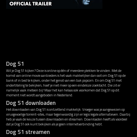
Dog 51
Wil je Dog 51 kijken? Deze is online op één of meerdere plekken te vinden. Met de
komst van online movie aanbieders is het vaak makkelijker dan ooit om Dog 51 op de
bank of in bed te kijken, onder het genot van een bak popcorn. En om Dog 51 met
ondertiteling te bekijken, hoef je niet meer op een eindeloze zoektocht. Die zit er
namelijk vaak meteen bij! Maar het kan helaas ook voorkomen dat Dog 51 op dit
moment niet wordt aangeboden in Nederland.
Dog 51 downloaden
Het downloaden van Dog 51 is ontzettend makkelijk. Vroeger was je aangewezen op
virusgevoelige torrent-sites, maar tegenwoordig zijn er legio legale alternatieven. Daarbij
heb je vaak de keuze tussen downloaden en streamen. Downloaden heeft als voordeel
dat je Dog 51 ook kunt bekijken als je geen internetverbinding hebt.
Dog 51 streamen