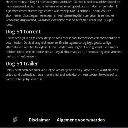
Het streamen van Dog 51 heeft ook grote voordelen. Zo hoef je niet te wachten totdat de
movie gedownload is, maar is het een kwestie van op de knop drukken en genieten. Er
zijn steeds meer streamingdiensten waarmee je Dog 51 online kunt kijken. Een
abonnement kost je geen vermogen en veel streamingdiensten geven je een leuke
kennismakingskorting, waardoor je de eerste maand zelfs gratis naar Dog 51 kijkt.
Ideaal!
Dog 51 torrent
Er was een tijd, lang geleden, dat je op zoek moest naar torrents om een movie online te
downloaden. Dat is al lang niet meer zo. Er zijn tegenwoordig legio goede, veilige
alternatieven voor het bekijken of downloaden van Dog 51. Handig, want die torrents
hebben niet alleen als nadeel dat ze illegaal zijn, maar ze kunnen ook nog eens virussen
met zich meebrengen.
Dog 51 trailer
Bekijk eerst even de trailer van Dog 51 voordat je op de play-knop drukt, want als je die
vrije avond besteedt aan een movie is het wel zo lekker om van tevoren te weten of te
weten of het je tijd waard is.
Disclaimer
Algemene voorwaarden