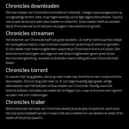
Chronicles downloaden
Het downloaden van Chronicles is ontzettend makkelijk. Vroeger was je aangewezen op
virusgevoelige torrent-sites, maar tegenwoordig zijn er legio legale alternatieven. Daarbij
heb je vaak de keuze tussen downloaden en streamen. Downloaden heeft als voordeel
dat je Chronicles ook kunt bekijken als je geen internetverbinding hebt.
Chronicles streamen
Het streamen van Chronicles heeft ook grote voordelen. Zo hoef je niet te wachten totdat
de movie gedownload is, maar is het een kwestie van op de knop drukken en genieten.
Er zijn steeds meer streamingdiensten waarmee je Chronicles online kunt kijken. Een
abonnement kost je geen vermogen en veel streamingdiensten geven je een leuke
kennismakingskorting, waardoor je de eerste maand zelfs gratis naar Chronicles kijkt.
Ideaal!
Chronicles torrent
Er was een tijd, lang geleden, dat je op zoek moest naar torrents om een movie online te
downloaden. Dat is al lang niet meer zo. Er zijn tegenwoordig legio goede, veilige
alternatieven voor het bekijken of downloaden van Chronicles. Handig, want die
torrents hebben niet alleen als nadeel dat ze illegaal zijn, maar ze kunnen ook nog eens
virussen met zich meebrengen.
Chronicles trailer
Bekijk eerst even de trailer van Chronicles voordat je op de play-knop drukt, want als je
die vrije avond besteedt aan een movie is het wel zo lekker om van tevoren te weten of te
weten of het je tijd waard is.