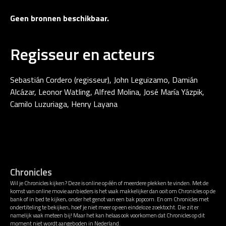
Geen bronnen beschikbaar.
Regisseur en acteurs
Sebastián Cordero (regisseur), John Leguizamo, Damián
Alcázar, Leonor Watling, Alfred Molina, José María Yázpik,
Camilo Luzuriaga, Henry Layana
Chronicles
Wil je Chronicles kijken? Deze is online op één of meerdere plekken te vinden. Met de
komst van online movie aanbieders is het vaak makkelijker dan ooit om Chronicles op de
bank of in bed te kijken, onder het genot van een bak popcorn. En om Chronicles met
ondertiteling te bekijken, hoef je niet meer op een eindeloze zoektocht. Die zit er
namelijk vaak meteen bij! Maar het kan helaas ook voorkomen dat Chronicles op dit
moment niet wordt aangeboden in Nederland.