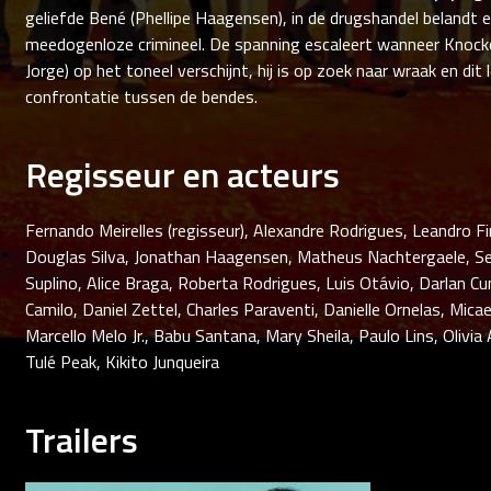
geliefde Bené (Phellipe Haagensen), in de drugshandel belandt e
meedogenloze crimineel. De spanning escaleert wanneer Knock
Jorge) op het toneel verschijnt, hij is op zoek naar wraak en dit l
confrontatie tussen de bendes.
Regisseur en acteurs
Fernando Meirelles (regisseur), Alexandre Rodrigues, Leandro F
Douglas Silva, Jonathan Haagensen, Matheus Nachtergaele, Se
Suplino, Alice Braga, Roberta Rodrigues, Luis Otávio, Darlan C
Camilo, Daniel Zettel, Charles Paraventi, Danielle Ornelas, Mica
Marcello Melo Jr., Babu Santana, Mary Sheila, Paulo Lins, Olivia 
Tulé Peak, Kikito Junqueira
Trailers