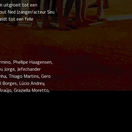
n uitgroeit tot een
out Ned (zanger/acteur Seu
eidt tot een felle
irmino, Phellipe Haagensen,
u Jorge, Jefechander
unha, Thiago Martins, Gero
el Borges, Lúcio Andrey,
Araújo, Graziella Moretto,