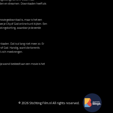
oaden en streamen. Downloaden heeft als
 movie gedownload is, maar is het een
e je City of God online kunt kijken. Een
ingskorting, waardoor je de eerste
loaden. Dat is al lang niet meer zo. Er
y of God. Handig, want die torrents
met zich meebrengen.
vrije avond besteedt aan een movie is het
© 2026 Stichting Film.nl All rights reserved.