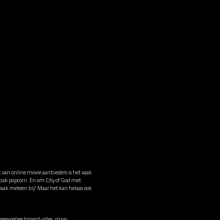
t van online movie aanbieders is het vaak
n bak popcorn. En om City of God met
 vaak meteen bij! Maar het kan helaas ook
sgevoelige torrent-sites, maar