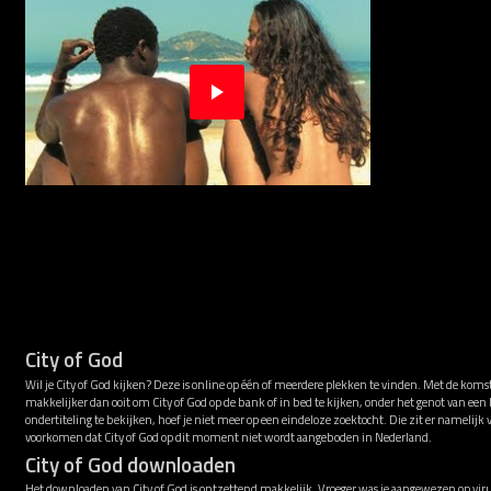
City of God
Wil je City of God kijken? Deze is online op één of meerdere plekken te vinden. Met de koms
makkelijker dan ooit om City of God op de bank of in bed te kijken, onder het genot van ee
ondertiteling te bekijken, hoef je niet meer op een eindeloze zoektocht. Die zit er namelijk
voorkomen dat City of God op dit moment niet wordt aangeboden in Nederland.
City of God downloaden
Het downloaden van City of God is ontzettend makkelijk. Vroeger was je aangewezen op viru