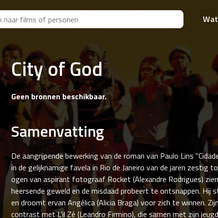
Wat
City of God
Geen bronnen beschikbaar.
Samenvatting
De aangrijpende bewerking van de roman van Paulo Lins "Cidade
in de gelijknamige favela in Rio de Janeiro van de jaren zestig t
ogen van aspirant fotograaf Rocket (Alexandre Rodrigues) zien
heersende geweld en de misdaad probeert te ontsnappen. Hij st
en droomt ervan Angélica (Alicia Braga) voor zich te winnen. Zijn
contrast met L'il Zé (Leandro Firmino), die samen met zijn jeug