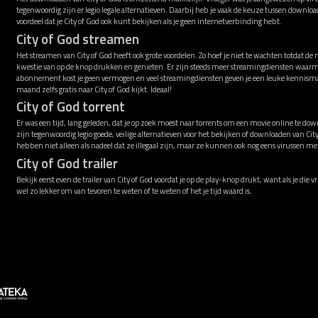
tegenwoordig zijn er legio legale alternatieven. Daarbij heb je vaak de keuze tussen downl
voordeel dat je City of God ook kunt bekijken als je geen internetverbinding hebt.
City of God streamen
Het streamen van City of God heeft ook grote voordelen. Zo hoef je niet te wachten totdat de
kwestie van op de knop drukken en genieten. Er zijn steeds meer streamingdiensten waarme
abonnement kost je geen vermogen en veel streamingdiensten geven je een leuke kennismak
maand zelfs gratis naar City of God kijkt. Ideaal!
City of God torrent
Er was een tijd, lang geleden, dat je op zoek moest naar torrents om een movie online te down
zijn tegenwoordig legio goede, veilige alternatieven voor het bekijken of downloaden van Cit
hebben niet alleen als nadeel dat ze illegaal zijn, maar ze kunnen ook nog eens virussen 
City of God trailer
Bekijk eerst even de trailer van City of God voordat je op de play-knop drukt, want als je die 
wel zo lekker om van tevoren te weten of te weten of het je tijd waard is.