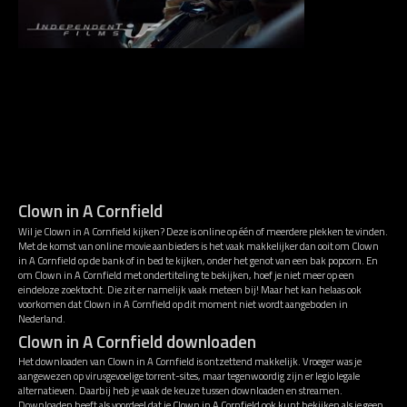
Clown in A Cornfield
Wil je Clown in A Cornfield kijken? Deze is online op één of meerdere plekken te vinden.
Met de komst van online movie aanbieders is het vaak makkelijker dan ooit om Clown
in A Cornfield op de bank of in bed te kijken, onder het genot van een bak popcorn. En
om Clown in A Cornfield met ondertiteling te bekijken, hoef je niet meer op een
eindeloze zoektocht. Die zit er namelijk vaak meteen bij! Maar het kan helaas ook
voorkomen dat Clown in A Cornfield op dit moment niet wordt aangeboden in
Nederland.
Clown in A Cornfield downloaden
Het downloaden van Clown in A Cornfield is ontzettend makkelijk. Vroeger was je
aangewezen op virusgevoelige torrent-sites, maar tegenwoordig zijn er legio legale
alternatieven. Daarbij heb je vaak de keuze tussen downloaden en streamen.
Downloaden heeft als voordeel dat je Clown in A Cornfield ook kunt bekijken als je geen