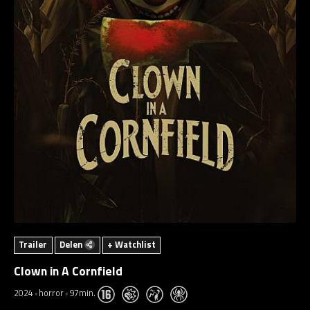
Trailer
Delen
+ Watchlist
Clown in A Cornfield
2024
horror
97min.