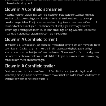
internetverbinding hebt.
Clown in A Cornfield streamen
Het streamen van Clown in A Cornfield heeft ook grote voordelen. Zo hoef je niet te
wachten totdat de movie gedownload is, maar is het een kwestie van op de knop
drukken en genieten. Er zijn steeds meer streamingdiensten waarmee je Clown in A
Cornfield online kunt kijken. Een abonnement kost je geen vermogen en veel
streamingdiensten geven je een leuke kennismakingskorting, waardoor je de eerste
maand zelfs gratis naar Clown in A Cornfield kijkt. Ideaal!
Clown in A Cornfield torrent
Er was een tijd, lang geleden, dat je op zoek moest naar torrents om een movie online te
downloaden. Dat is al lang niet meer zo. Er zijn tegenwoordig legio goede, veilige
alternatieven voor het bekijken of downloaden van Clown in A Cornfield. Handig, want
die torrents hebben niet alleen als nadeel dat ze illegaal zijn, maar ze kunnen ook nog
eens virussen met zich meebrengen.
Clown in A Cornfield trailer
Bekijk eerst even de trailer van Clown in A Cornfield voordat je op de play-knop drukt,
want als je die vrije avond besteedt aan een movie is het wel zo lekker om van tevoren te
weten of te weten of het je tijd waard is.