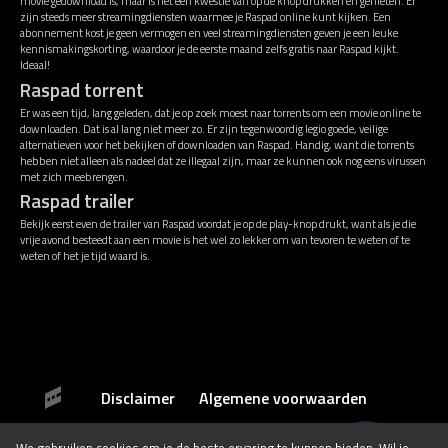
movie gedownload is, maar is het een kwestie van op de knop drukken en genieten. Er
zijn steeds meer streamingdiensten waarmee je Raspad online kunt kijken. Een
abonnement kost je geen vermogen en veel streamingdiensten geven je een leuke
kennismakingskorting, waardoor je de eerste maand zelfs gratis naar Raspad kijkt.
Ideaal!
Raspad torrent
Er was een tijd, lang geleden, dat je op zoek moest naar torrents om een movie online te
downloaden. Dat is al lang niet meer zo. Er zijn tegenwoordig legio goede, veilige
alternatieven voor het bekijken of downloaden van Raspad. Handig, want die torrents
hebben niet alleen als nadeel dat ze illegaal zijn, maar ze kunnen ook nog eens virussen
met zich meebrengen.
Raspad trailer
Bekijk eerst even de trailer van Raspad voordat je op de play-knop drukt, want als je die
vrije avond besteedt aan een movie is het wel zo lekker om van tevoren te weten of te
weten of het je tijd waard is.
Disclaimer
Algemene voorwaarden