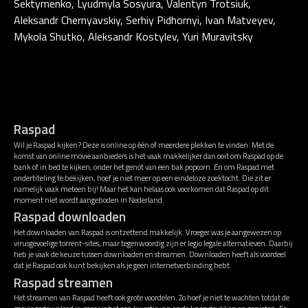
Sektymenko, Lyudmyla Sosyura, Valentyn Trotsiuk,
Aleksandr Chernyavskiy, Serhiy Pidhornyi, Ivan Matveyev,
Mykola Shutko, Aleksandr Kostylev, Yuri Muravitsky
Raspad
Wil je Raspad kijken? Deze is online op één of meerdere plekken te vinden. Met de
komst van online movie aanbieders is het vaak makkelijker dan ooit om Raspad op de
bank of in bed te kijken, onder het genot van een bak popcorn. En om Raspad met
ondertiteling te bekijken, hoef je niet meer op een eindeloze zoektocht. Die zit er
namelijk vaak meteen bij! Maar het kan helaas ook voorkomen dat Raspad op dit
moment niet wordt aangeboden in Nederland.
Raspad downloaden
Het downloaden van Raspad is ontzettend makkelijk. Vroeger was je aangewezen op
virusgevoelige torrent-sites, maar tegenwoordig zijn er legio legale alternatieven. Daarbij
heb je vaak de keuze tussen downloaden en streamen. Downloaden heeft als voordeel
dat je Raspad ook kunt bekijken als je geen internetverbinding hebt.
Raspad streamen
Het streamen van Raspad heeft ook grote voordelen. Zo hoef je niet te wachten totdat de