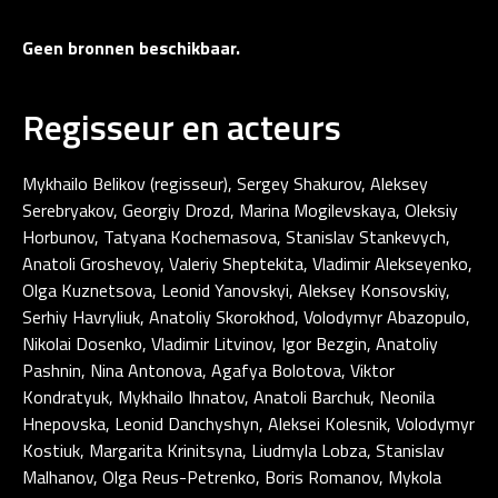
Geen bronnen beschikbaar.
Regisseur en acteurs
Mykhailo Belikov (regisseur), Sergey Shakurov, Aleksey
Serebryakov, Georgiy Drozd, Marina Mogilevskaya, Oleksiy
Horbunov, Tatyana Kochemasova, Stanislav Stankevych,
Anatoli Groshevoy, Valeriy Sheptekita, Vladimir Alekseyenko,
Olga Kuznetsova, Leonid Yanovskyi, Aleksey Konsovskiy,
Serhiy Havryliuk, Anatoliy Skorokhod, Volodymyr Abazopulo,
Nikolai Dosenko, Vladimir Litvinov, Igor Bezgin, Anatoliy
Pashnin, Nina Antonova, Agafya Bolotova, Viktor
Kondratyuk, Mykhailo Ihnatov, Anatoli Barchuk, Neonila
Hnepovska, Leonid Danchyshyn, Aleksei Kolesnik, Volodymyr
Kostiuk, Margarita Krinitsyna, Liudmyla Lobza, Stanislav
Malhanov, Olga Reus-Petrenko, Boris Romanov, Mykola