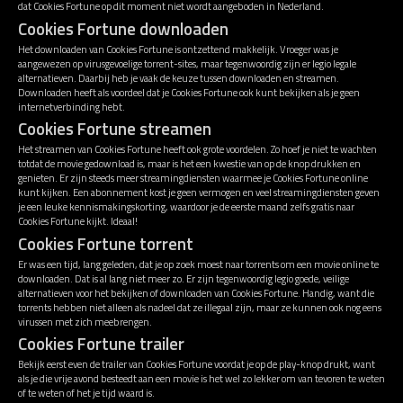
dat Cookies Fortune op dit moment niet wordt aangeboden in Nederland.
Cookies Fortune downloaden
Het downloaden van Cookies Fortune is ontzettend makkelijk. Vroeger was je
aangewezen op virusgevoelige torrent-sites, maar tegenwoordig zijn er legio legale
alternatieven. Daarbij heb je vaak de keuze tussen downloaden en streamen.
Downloaden heeft als voordeel dat je Cookies Fortune ook kunt bekijken als je geen
internetverbinding hebt.
Cookies Fortune streamen
Het streamen van Cookies Fortune heeft ook grote voordelen. Zo hoef je niet te wachten
totdat de movie gedownload is, maar is het een kwestie van op de knop drukken en
genieten. Er zijn steeds meer streamingdiensten waarmee je Cookies Fortune online
kunt kijken. Een abonnement kost je geen vermogen en veel streamingdiensten geven
je een leuke kennismakingskorting, waardoor je de eerste maand zelfs gratis naar
Cookies Fortune kijkt. Ideaal!
Cookies Fortune torrent
Er was een tijd, lang geleden, dat je op zoek moest naar torrents om een movie online te
downloaden. Dat is al lang niet meer zo. Er zijn tegenwoordig legio goede, veilige
alternatieven voor het bekijken of downloaden van Cookies Fortune. Handig, want die
torrents hebben niet alleen als nadeel dat ze illegaal zijn, maar ze kunnen ook nog eens
virussen met zich meebrengen.
Cookies Fortune trailer
Bekijk eerst even de trailer van Cookies Fortune voordat je op de play-knop drukt, want
als je die vrije avond besteedt aan een movie is het wel zo lekker om van tevoren te weten
of te weten of het je tijd waard is.