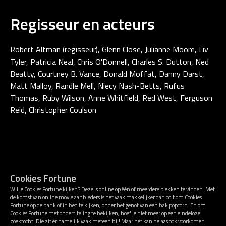
Regisseur en acteurs
Robert Altman (regisseur), Glenn Close, Julianne Moore, Liv
Tyler, Patricia Neal, Chris O'Donnell, Charles S. Dutton, Ned
Beatty, Courtney B. Vance, Donald Moffat, Danny Darst,
Matt Malloy, Randle Mell, Niecy Nash-Betts, Rufus
Thomas, Ruby Wilson, Anne Whitfield, Red West, Ferguson
Reid, Christopher Coulson
Cookies Fortune
Wil je Cookies Fortune kijken? Deze is online op één of meerdere plekken te vinden. Met
de komst van online movie aanbieders is het vaak makkelijker dan ooit om Cookies
Fortune op de bank of in bed te kijken, onder het genot van een bak popcorn. En om
Cookies Fortune met ondertiteling te bekijken, hoef je niet meer op een eindeloze
zoektocht. Die zit er namelijk vaak meteen bij! Maar het kan helaas ook voorkomen