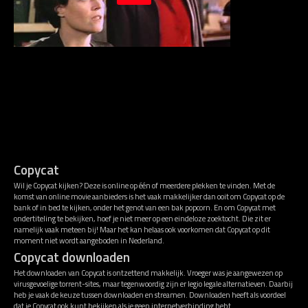
Copycat
Wil je Copycat kijken? Deze is online op één of meerdere plekken te vinden. Met de
komst van online movie aanbieders is het vaak makkelijker dan ooit om Copycat op de
bank of in bed te kijken, onder het genot van een bak popcorn. En om Copycat met
ondertiteling te bekijken, hoef je niet meer op een eindeloze zoektocht. Die zit er
namelijk vaak meteen bij! Maar het kan helaas ook voorkomen dat Copycat op dit
moment niet wordt aangeboden in Nederland.
Copycat downloaden
Het downloaden van Copycat is ontzettend makkelijk. Vroeger was je aangewezen op
virusgevoelige torrent-sites, maar tegenwoordig zijn er legio legale alternatieven. Daarbij
heb je vaak de keuze tussen downloaden en streamen. Downloaden heeft als voordeel
dat je Copycat ook kunt bekijken als je geen internetverbinding hebt.