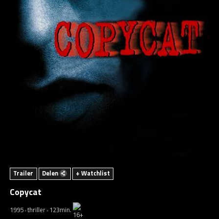
Trailer
Delen
+ Watchlist
Copycat
1995
thriller
123min.