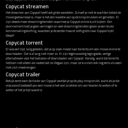
Copycat streamen
Het streamen van Copycat heeft ook grote voordelen. Zo hoef je niet te wachten totdat de
movie gedownload is, maar is het een kwestie van op de knop drukken en genieten. Er
zijn steeds meer streamingdiensten waarmee je Copycat online kunt kijken. Een
abonnement kost je geen vermogen en veel streamingdiensten geven je een leuke
kennismakingskorting, waardoor je de eerste maand zelfs gratis naar Copycat kijkt.
Ideaal!
Copycat torrent
Er was een tijd, lang geleden, dat je op zoek moest naar torrents om een movie online te
downloaden. Dat is al lang niet meer zo. Er zijn tegenwoordig legio goede, veilige
alternatieven voor het bekijken of downloaden van Copycat. Handig, want die torrents
hebben niet alleen als nadeel dat ze illegaal zijn, maar ze kunnen ook nog eens virussen
met zich meebrengen.
Copycat trailer
Bekijk eerst even de trailer van Copycat voordat je op de play-knop drukt, want als je die
vrije avond besteedt aan een movie is het wel zo lekker om van tevoren te weten of te
weten of het je tijd waard is.