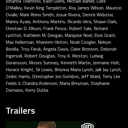
Johanna Tolentino, Kash Goins, Michael Barker, Clare
O'Malley, Kevin King Templeton, Roy James Wilson, Mauricio
Ovalle, Mark Rhino Smith, Josue Rivera, Derrick Webster,
Manny Ayala, Anthony Martins, Ricardo Vera, Shawn Clark,
Christian D. Ellison, Frank Pesce, Robert Sale, Richard
Lyntton, Kathleen M. Deegan, Marquise Noel, Elvis Grant,
Max Kellerman, Khareem Hinton, Noah Coogler, Nelson
Bonilla, Troy Faruk, Angela Davis, Claire Bronson, Deborah
Ingersoll, Robert Douglas, Troy K. Weston, Ludwig
Göransson, Moses Sumney, Kenneth Martin, Jermaine Holt,
Horace Knight, Sli Lewis, Brionna Maria Lynch, Jalil Jay Lynch,
Zedric Harris, Christopher Jon Gombos, Jeff Ward, Terry Lee
Fields II, Chandra Anderson, Maria Breyman, Stephanie
Damiano, Kerry Dutka
Trailers