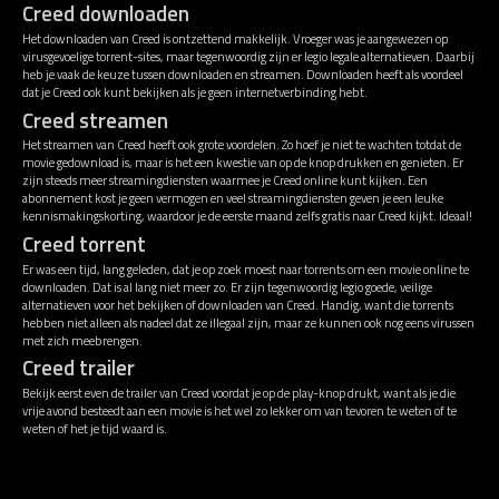
Creed downloaden
Het downloaden van Creed is ontzettend makkelijk. Vroeger was je aangewezen op
virusgevoelige torrent-sites, maar tegenwoordig zijn er legio legale alternatieven. Daarbij
heb je vaak de keuze tussen downloaden en streamen. Downloaden heeft als voordeel
dat je Creed ook kunt bekijken als je geen internetverbinding hebt.
Creed streamen
Het streamen van Creed heeft ook grote voordelen. Zo hoef je niet te wachten totdat de
movie gedownload is, maar is het een kwestie van op de knop drukken en genieten. Er
zijn steeds meer streamingdiensten waarmee je Creed online kunt kijken. Een
abonnement kost je geen vermogen en veel streamingdiensten geven je een leuke
kennismakingskorting, waardoor je de eerste maand zelfs gratis naar Creed kijkt. Ideaal!
Creed torrent
Er was een tijd, lang geleden, dat je op zoek moest naar torrents om een movie online te
downloaden. Dat is al lang niet meer zo. Er zijn tegenwoordig legio goede, veilige
alternatieven voor het bekijken of downloaden van Creed. Handig, want die torrents
hebben niet alleen als nadeel dat ze illegaal zijn, maar ze kunnen ook nog eens virussen
met zich meebrengen.
Creed trailer
Bekijk eerst even de trailer van Creed voordat je op de play-knop drukt, want als je die
vrije avond besteedt aan een movie is het wel zo lekker om van tevoren te weten of te
weten of het je tijd waard is.