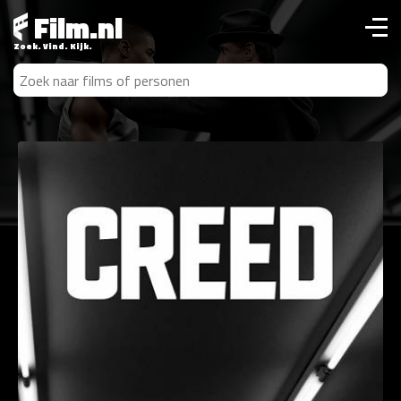
Film.nl
Zoek. Vind. Kijk.