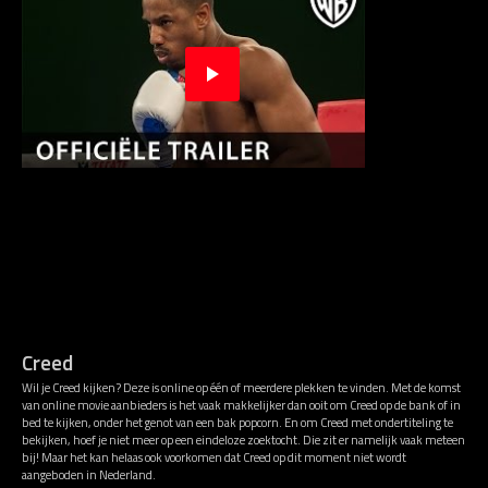
Creed
Wil je Creed kijken? Deze is online op één of meerdere plekken te vinden. Met de komst
van online movie aanbieders is het vaak makkelijker dan ooit om Creed op de bank of in
bed te kijken, onder het genot van een bak popcorn. En om Creed met ondertiteling te
bekijken, hoef je niet meer op een eindeloze zoektocht. Die zit er namelijk vaak meteen
bij! Maar het kan helaas ook voorkomen dat Creed op dit moment niet wordt
aangeboden in Nederland.