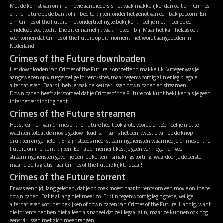
Met de komst van online movie aanbieders is het vaak makkelijker dan ooit om Crimes
of the Future op de bank of in bed te kijken, onder het genot van een bak popcorn. En
om Crimes of the Future met ondertiteling te bekijken, hoef je niet meer op een
eindeloze zoektocht. Die zit er namelijk vaak meteen bij! Maar het kan helaas ook
voorkomen dat Crimes of the Future op dit moment niet wordt aangeboden in
Nederland.
Crimes of the Future downloaden
Het downloaden van Crimes of the Future is ontzettend makkelijk. Vroeger was je
aangewezen op virusgevoelige torrent-sites, maar tegenwoordig zijn er legio legale
alternatieven. Daarbij heb je vaak de keuze tussen downloaden en streamen.
Downloaden heeft als voordeel dat je Crimes of the Future ook kunt bekijken als je geen
internetverbinding hebt.
Crimes of the Future streamen
Het streamen van Crimes of the Future heeft ook grote voordelen. Zo hoef je niet te
wachten totdat de movie gedownload is, maar is het een kwestie van op de knop
drukken en genieten. Er zijn steeds meer streamingdiensten waarmee je Crimes of the
Future online kunt kijken. Een abonnement kost je geen vermogen en veel
streamingdiensten geven je een leuke kennismakingskorting, waardoor je de eerste
maand zelfs gratis naar Crimes of the Future kijkt. Ideaal!
Crimes of the Future torrent
Er was een tijd, lang geleden, dat je op zoek moest naar torrents om een movie online te
downloaden. Dat is al lang niet meer zo. Er zijn tegenwoordig legio goede, veilige
alternatieven voor het bekijken of downloaden van Crimes of the Future. Handig, want
die torrents hebben niet alleen als nadeel dat ze illegaal zijn, maar ze kunnen ook nog
eens virussen met zich meebrengen.