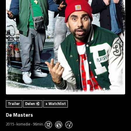
Trailer
Delen
+ Watchlist
De Masters
2015
komedie
96min.