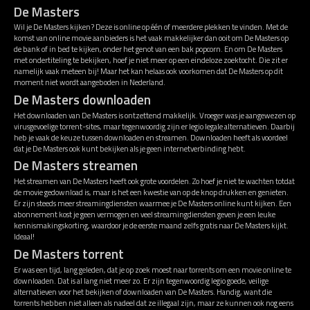
De Masters
Wil je De Masters kijken? Deze is online op één of meerdere plekken te vinden. Met de
komst van online movie aanbieders is het vaak makkelijker dan ooit om De Masters op
de bank of in bed te kijken, onder het genot van een bak popcorn. En om De Masters
met ondertiteling te bekijken, hoef je niet meer op een eindeloze zoektocht. Die zit er
namelijk vaak meteen bij! Maar het kan helaas ook voorkomen dat De Masters op dit
moment niet wordt aangeboden in Nederland.
De Masters downloaden
Het downloaden van De Masters is ontzettend makkelijk. Vroeger was je aangewezen op
virusgevoelige torrent-sites, maar tegenwoordig zijn er legio legale alternatieven. Daarbij
heb je vaak de keuze tussen downloaden en streamen. Downloaden heeft als voordeel
dat je De Masters ook kunt bekijken als je geen internetverbinding hebt.
De Masters streamen
Het streamen van De Masters heeft ook grote voordelen. Zo hoef je niet te wachten totdat
de movie gedownload is, maar is het een kwestie van op de knop drukken en genieten.
Er zijn steeds meer streamingdiensten waarmee je De Masters online kunt kijken. Een
abonnement kost je geen vermogen en veel streamingdiensten geven je een leuke
kennismakingskorting, waardoor je de eerste maand zelfs gratis naar De Masters kijkt.
Ideaal!
De Masters torrent
Er was een tijd, lang geleden, dat je op zoek moest naar torrents om een movie online te
downloaden. Dat is al lang niet meer zo. Er zijn tegenwoordig legio goede, veilige
alternatieven voor het bekijken of downloaden van De Masters. Handig, want die
torrents hebben niet alleen als nadeel dat ze illegaal zijn, maar ze kunnen ook nog eens