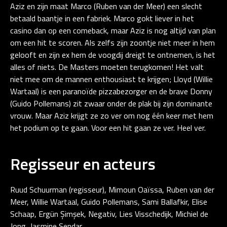
Aziz en zijn maat Marco (Ruben van der Meer) een slecht
betaald baantje in een fabriek. Marco gokt liever in het
casino dan op een comeback, maar Aziz is nog altijd van plan
om een hit te scoren. Als zelfs zijn zoontje niet meer in hem
gelooft en zijn ex hem de voogdij dreigt te ontnemen, is het
alles of niets. De Masters moeten terugkomen! Het valt
niet mee om de mannen enthousiast te krijgen; Lloyd (Willie
Wartaal) is een paranoïde pizzabezorger en de brave Donny
(Guido Pollemans) zit zwaar onder de plak bij zijn dominante
vrouw. Maar Aziz krijgt ze zo ver om nog één keer met hem
het podium op te gaan. Voor een hit gaan ze ver. Heel ver.
Regisseur en acteurs
Ruud Schuurman (regisseur), Mimoun Oaïssa, Ruben van der
Meer, Willie Wartaal, Guido Pollemans, Sami Ballafkir, Elise
Schaap, Ergün Şimşek, Negativ, Lies Visschedijk, Michiel de
Jong, Jasmine Sendar