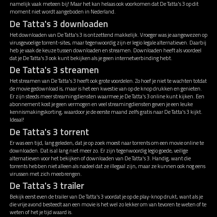
namelijk vaak meteen bij! Maar het kan helaas ook voorkomen dat De Tatta's 3 op dit
moment niet wordt aangeboden in Nederland.
De Tatta's 3 downloaden
Het downloaden van De Tatta's 3 is ontzettend makkelijk. Vroeger was je aangewezen op
virusgevoelige torrent-sites, maar tegenwoordig zijn er legio legale alternatieven. Daarbij
heb je vaak de keuze tussen downloaden en streamen. Downloaden heeft als voordeel
dat je De Tatta's 3 ook kunt bekijken als je geen internetverbinding hebt.
De Tatta's 3 streamen
Het streamen van De Tatta's 3 heeft ook grote voordelen. Zo hoef je niet te wachten totdat
de movie gedownload is, maar is het een kwestie van op de knop drukken en genieten.
Er zijn steeds meer streamingdiensten waarmee je De Tatta's 3 online kunt kijken. Een
abonnement kost je geen vermogen en veel streamingdiensten geven je een leuke
kennismakingskorting, waardoor je de eerste maand zelfs gratis naar De Tatta's 3 kijkt.
Ideaal!
De Tatta's 3 torrent
Er was een tijd, lang geleden, dat je op zoek moest naar torrents om een movie online te
downloaden. Dat is al lang niet meer zo. Er zijn tegenwoordig legio goede, veilige
alternatieven voor het bekijken of downloaden van De Tatta's 3. Handig, want die
torrents hebben niet alleen als nadeel dat ze illegaal zijn, maar ze kunnen ook nog eens
virussen met zich meebrengen.
De Tatta's 3 trailer
Bekijk eerst even de trailer van De Tatta's 3 voordat je op de play-knop drukt, want als je
die vrije avond besteedt aan een movie is het wel zo lekker om van tevoren te weten of te
weten of het je tijd waard is.