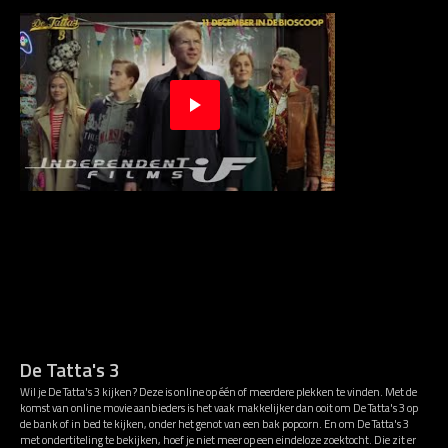
De Tatta's 3
Wil je De Tatta's 3 kijken? Deze is online op één of meerdere plekken te vinden. Met de
komst van online movie aanbieders is het vaak makkelijker dan ooit om De Tatta's 3 op
de bank of in bed te kijken, onder het genot van een bak popcorn. En om De Tatta's 3
met ondertiteling te bekijken, hoef je niet meer op een eindeloze zoektocht. Die zit er