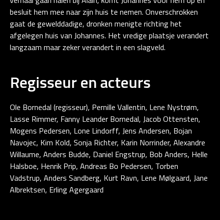
verhaal gaan halen bij Alain, komt Johannes voor hem op en
besluit hem mee naar zijn huis te nemen. Onverschrokken
gaat de gewelddadige, dronken menigte richting het
afgelegen huis van Johannes. Het vredige plaatsje verandert
langzaam maar zeker verandert in een slagveld.
Regisseur en acteurs
Ole Bornedal (regisseur), Pernille Vallentin, Lene Nystrøm,
Lasse Rimmer, Fanny Leander Bornedal, Jacob Ottensten,
Mogens Pedersen, Lone Lindorff, Jens Andersen, Bojan
Navojec, Kim Kold, Sonja Richter, Karin Norrinder, Alexandre
Willaume, Anders Budde, Daniel Engstrup, Bob Anders, Helle
Halsboe, Henrik Prip, Andreas Bo Pedersen, Torben
Vadstrup, Anders Sandberg, Kurt Ravn, Lene Mølgaard, Jane
Albrektsen, Erling Agergaard