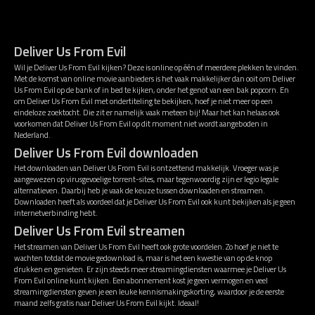
Deliver Us From Evil
Wil je Deliver Us From Evil kijken? Deze is online op één of meerdere plekken te vinden.
Met de komst van online movie aanbieders is het vaak makkelijker dan ooit om Deliver
Us From Evil op de bank of in bed te kijken, onder het genot van een bak popcorn. En
om Deliver Us From Evil met ondertiteling te bekijken, hoef je niet meer op een
eindeloze zoektocht. Die zit er namelijk vaak meteen bij! Maar het kan helaas ook
voorkomen dat Deliver Us From Evil op dit moment niet wordt aangeboden in
Nederland.
Deliver Us From Evil downloaden
Het downloaden van Deliver Us From Evil is ontzettend makkelijk. Vroeger was je
aangewezen op virusgevoelige torrent-sites, maar tegenwoordig zijn er legio legale
alternatieven. Daarbij heb je vaak de keuze tussen downloaden en streamen.
Downloaden heeft als voordeel dat je Deliver Us From Evil ook kunt bekijken als je geen
internetverbinding hebt.
Deliver Us From Evil streamen
Het streamen van Deliver Us From Evil heeft ook grote voordelen. Zo hoef je niet te
wachten totdat de movie gedownload is, maar is het een kwestie van op de knop
drukken en genieten. Er zijn steeds meer streamingdiensten waarmee je Deliver Us
From Evil online kunt kijken. Een abonnement kost je geen vermogen en veel
streamingdiensten geven je een leuke kennismakingskorting, waardoor je de eerste
maand zelfs gratis naar Deliver Us From Evil kijkt. Ideaal!