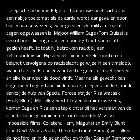
De epische actie van Edge of Tomorrow speelt zich af in
een nabije toekomst als de aarde wordt aangevallen door
buitenaardse wezens, waar geen enkele militaire macht
tegen opgewassen is. Majoor William Cage (Tom Cruise) is
een officier die nog nooit een oorlogsfront van dichtbij
gezien heeft, totdat hij betrokken raakt bij een
zelfmoordmissie. Hij sneuvelt binnen enkele minuten en
belandt vervolgens op raadselachtige wijze in een timeloop,
waarin hij steeds opnieuw hetzelfde gevecht moet leveren
en elke keer weer de dood vindt. Maar na elk gevecht kan
Cage meer tegenstand bieden aan zijn tegenstanders, mede
dankzij de hulp van Special Forces strijder Rita Vrataski
(Emily Blunt). Met elk gevecht tegen de ruimtewezens,
komen Cage en Rita een stap dichter bij het verslaan van de
vijand. Oscar-genomineerde Tom Cruise (de Mission:
Impossible films, Collateral, Jerry Maguire) en Emily Blunt
(The Devil Wears Prada, The Adjustment Bureau) vertolken
de hoofdrollen in de sciencefiction thriller Edge of Tomorrow