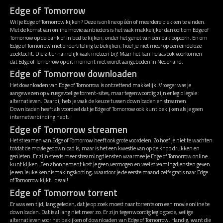
Edge of Tomorrow
Wil je Edge of Tomorrow kijken? Deze is online op één of meerdere plekken te vinden.
Met de komst van online movie aanbieders is het vaak makkelijker dan ooit om Edge of
Tomorrow op de bank of in bed te kijken, onder het genot van een bak popcorn. En om
Edge of Tomorrow met ondertiteling te bekijken, hoef je niet meer op een eindeloze
zoektocht. Die zit er namelijk vaak meteen bij! Maar het kan helaas ook voorkomen
dat Edge of Tomorrow op dit moment niet wordt aangeboden in Nederland.
Edge of Tomorrow downloaden
Het downloaden van Edge of Tomorrow is ontzettend makkelijk. Vroeger was je
aangewezen op virusgevoelige torrent-sites, maar tegenwoordig zijn er legio legale
alternatieven. Daarbij heb je vaak de keuze tussen downloaden en streamen.
Downloaden heeft als voordeel dat je Edge of Tomorrow ook kunt bekijken als je geen
internetverbinding hebt.
Edge of Tomorrow streamen
Het streamen van Edge of Tomorrow heeft ook grote voordelen. Zo hoef je niet te wachten
totdat de movie gedownload is, maar is het een kwestie van op de knop drukken en
genieten. Er zijn steeds meer streamingdiensten waarmee je Edge of Tomorrow online
kunt kijken. Een abonnement kost je geen vermogen en veel streamingdiensten geven
je een leuke kennismakingskorting, waardoor je de eerste maand zelfs gratis naar Edge
of Tomorrow kijkt. Ideaal!
Edge of Tomorrow torrent
Er was een tijd, lang geleden, dat je op zoek moest naar torrents om een movie online te
downloaden. Dat is al lang niet meer zo. Er zijn tegenwoordig legio goede, veilige
alternatieven voor het bekijken of downloaden van Edge of Tomorrow. Handig, want die