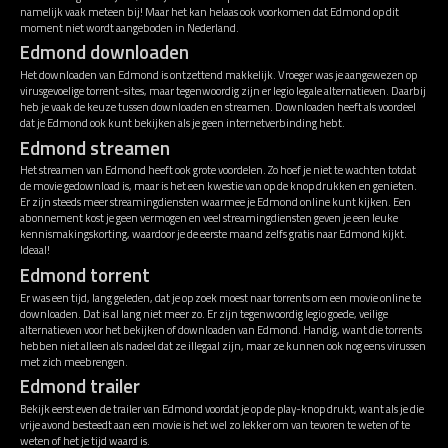
namelijk vaak meteen bij! Maar het kan helaas ook voorkomen dat Edmond op dit
moment niet wordt aangeboden in Nederland.
Edmond downloaden
Het downloaden van Edmond is ontzettend makkelijk. Vroeger was je aangewezen op
virusgevoelige torrent-sites, maar tegenwoordig zijn er legio legale alternatieven. Daarbij
heb je vaak de keuze tussen downloaden en streamen. Downloaden heeft als voordeel
dat je Edmond ook kunt bekijken als je geen internetverbinding hebt.
Edmond streamen
Het streamen van Edmond heeft ook grote voordelen. Zo hoef je niet te wachten totdat
de movie gedownload is, maar is het een kwestie van op de knop drukken en genieten.
Er zijn steeds meer streamingdiensten waarmee je Edmond online kunt kijken. Een
abonnement kost je geen vermogen en veel streamingdiensten geven je een leuke
kennismakingskorting, waardoor je de eerste maand zelfs gratis naar Edmond kijkt.
Ideaal!
Edmond torrent
Er was een tijd, lang geleden, dat je op zoek moest naar torrents om een movie online te
downloaden. Dat is al lang niet meer zo. Er zijn tegenwoordig legio goede, veilige
alternatieven voor het bekijken of downloaden van Edmond. Handig, want die torrents
hebben niet alleen als nadeel dat ze illegaal zijn, maar ze kunnen ook nog eens virussen
met zich meebrengen.
Edmond trailer
Bekijk eerst even de trailer van Edmond voordat je op de play-knop drukt, want als je die
vrije avond besteedt aan een movie is het wel zo lekker om van tevoren te weten of te
weten of het je tijd waard is.