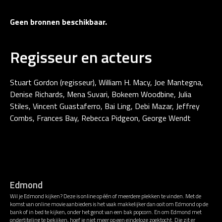
Geen bronnen beschikbaar.
Regisseur en acteurs
Stuart Gordon (regisseur), William H. Macy, Joe Mantegna,
Denise Richards, Mena Suvari, Bokeem Woodbine, Julia
Stiles, Vincent Guastaferro, Bai Ling, Debi Mazar, Jeffrey
Combs, Frances Bay, Rebecca Pidgeon, George Wendt
Edmond
Wil je Edmond kijken? Deze is online op één of meerdere plekken te vinden. Met de
komst van online movie aanbieders is het vaak makkelijker dan ooit om Edmond op de
bank of in bed te kijken, onder het genot van een bak popcorn. En om Edmond met
ondertiteling te bekijken, hoef je niet meer op een eindeloze zoektocht. Die zit er