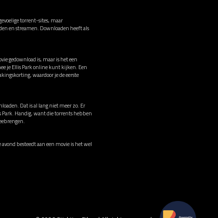
evoelige torrent-sites, maar
oaden en streamen. Downloaden heeft als
ovie gedownload is, maar is het een
 je Ellis Park online kunt kijken. Een
ingskorting, waardoor je de eerste
loaden. Dat is al lang niet meer zo. Er
lis Park. Handig, want die torrents hebben
meebrengen.
ije avond besteedt aan een movie is het wel