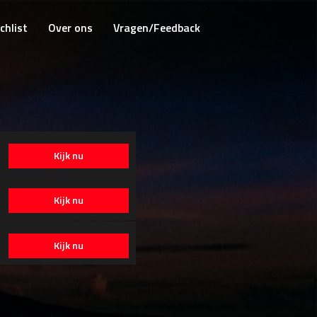
chlist
Over ons
Vragen/Feedback
Kijk nu
Kijk nu
Kijk nu