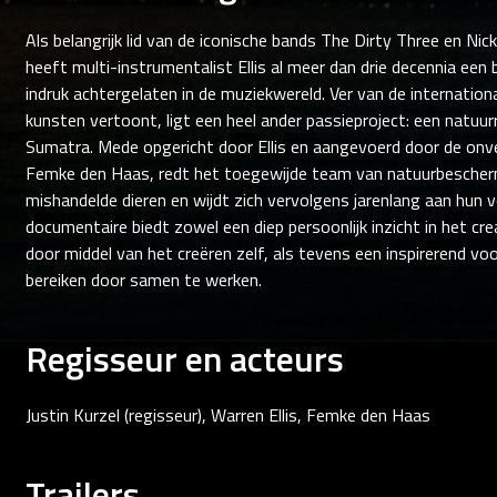
Als belangrijk lid van de iconische bands The Dirty Three en Ni
heeft multi-instrumentalist Ellis al meer dan drie decennia een
indruk achtergelaten in de muziekwereld. Ver van de internationa
kunsten vertoont, ligt een heel ander passieproject: een natuu
Sumatra. Mede opgericht door Ellis en aangevoerd door de on
Femke den Haas, redt het toegewijde team van natuurbescher
mishandelde dieren en wijdt zich vervolgens jarenlang aan hun 
documentaire biedt zowel een diep persoonlijk inzicht in het cre
door middel van het creëren zelf, als tevens een inspirerend vo
bereiken door samen te werken.
Regisseur en acteurs
Justin Kurzel (regisseur), Warren Ellis, Femke den Haas
Trailers