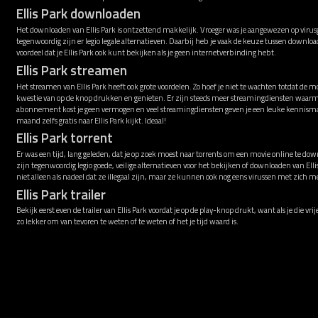
Ellis Park downloaden
Het downloaden van Ellis Park is ontzettend makkelijk. Vroeger was je aangewezen op virusg
tegenwoordig zijn er legio legale alternatieven. Daarbij heb je vaak de keuze tussen downl
voordeel dat je Ellis Park ook kunt bekijken als je geen internetverbinding hebt.
Ellis Park streamen
Het streamen van Ellis Park heeft ook grote voordelen. Zo hoef je niet te wachten totdat de m
kwestie van op de knop drukken en genieten. Er zijn steeds meer streamingdiensten waarmee
abonnement kost je geen vermogen en veel streamingdiensten geven je een leuke kennismak
maand zelfs gratis naar Ellis Park kijkt. Ideaal!
Ellis Park torrent
Er was een tijd, lang geleden, dat je op zoek moest naar torrents om een movie online te down
zijn tegenwoordig legio goede, veilige alternatieven voor het bekijken of downloaden van El
niet alleen als nadeel dat ze illegaal zijn, maar ze kunnen ook nog eens virussen met zich 
Ellis Park trailer
Bekijk eerst even de trailer van Ellis Park voordat je op de play-knop drukt, want als je die vr
zo lekker om van tevoren te weten of te weten of het je tijd waard is.