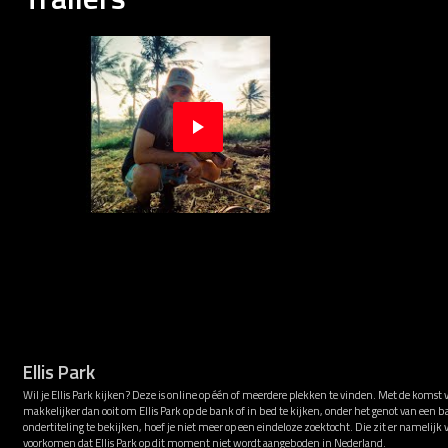
Ellis Park
Wil je Ellis Park kijken? Deze is online op één of meerdere plekken te vinden. Met de komst 
makkelijker dan ooit om Ellis Park op de bank of in bed te kijken, onder het genot van een 
ondertiteling te bekijken, hoef je niet meer op een eindeloze zoektocht. Die zit er namelijk
voorkomen dat Ellis Park op dit moment niet wordt aangeboden in Nederland.