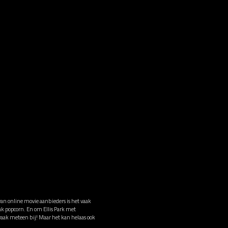
van online movie aanbieders is het vaak
bak popcorn. En om Ellis Park met
 vaak meteen bij! Maar het kan helaas ook