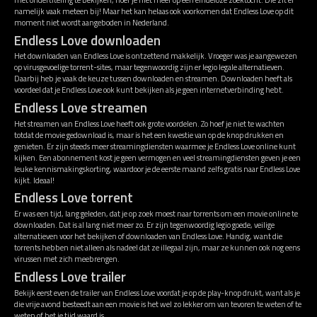
namelijk vaak meteen bij! Maar het kan helaas ook voorkomen dat Endless Love op dit
moment niet wordt aangeboden in Nederland.
Endless Love downloaden
Het downloaden van Endless Love is ontzettend makkelijk. Vroeger was je aangewezen
op virusgevoelige torrent-sites, maar tegenwoordig zijn er legio legale alternatieven.
Daarbij heb je vaak de keuze tussen downloaden en streamen. Downloaden heeft als
voordeel dat je Endless Love ook kunt bekijken als je geen internetverbinding hebt.
Endless Love streamen
Het streamen van Endless Love heeft ook grote voordelen. Zo hoef je niet te wachten
totdat de movie gedownload is, maar is het een kwestie van op de knop drukken en
genieten. Er zijn steeds meer streamingdiensten waarmee je Endless Love online kunt
kijken. Een abonnement kost je geen vermogen en veel streamingdiensten geven je een
leuke kennismakingskorting, waardoor je de eerste maand zelfs gratis naar Endless Love
kijkt. Ideaal!
Endless Love torrent
Er was een tijd, lang geleden, dat je op zoek moest naar torrents om een movie online te
downloaden. Dat is al lang niet meer zo. Er zijn tegenwoordig legio goede, veilige
alternatieven voor het bekijken of downloaden van Endless Love. Handig, want die
torrents hebben niet alleen als nadeel dat ze illegaal zijn, maar ze kunnen ook nog eens
virussen met zich meebrengen.
Endless Love trailer
Bekijk eerst even de trailer van Endless Love voordat je op de play-knop drukt, want als je
die vrije avond besteedt aan een movie is het wel zo lekker om van tevoren te weten of te
weten of het je tijd waard is.