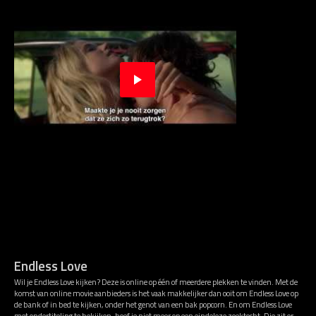
Endless Love
Wil je Endless Love kijken? Deze is online op één of meerdere plekken te vinden. Met de
komst van online movie aanbieders is het vaak makkelijker dan ooit om Endless Love op
de bank of in bed te kijken, onder het genot van een bak popcorn. En om Endless Love
met ondertiteling te bekijken, hoef je niet meer op een eindeloze zoektocht. Die zit er